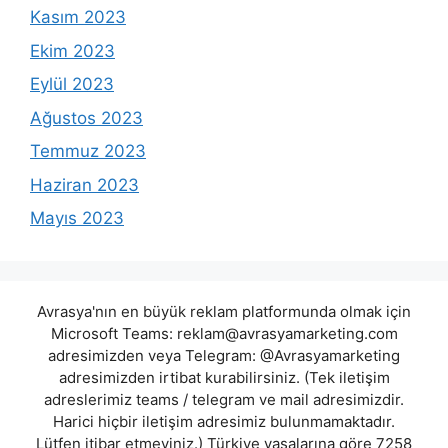
Kasım 2023
Ekim 2023
Eylül 2023
Ağustos 2023
Temmuz 2023
Haziran 2023
Mayıs 2023
Avrasya'nın en büyük reklam platformunda olmak için
Microsoft Teams:
reklam@avrasyamarketing.com
adresimizden veya Telegram: @Avrasyamarketing
adresimizden irtibat kurabilirsiniz. (Tek iletişim
adreslerimiz teams / telegram ve mail adresimizdir.
Harici hiçbir iletişim adresimiz bulunmamaktadır.
Lütfen itibar etmeyiniz.) Türkiye yasalarına göre 7258