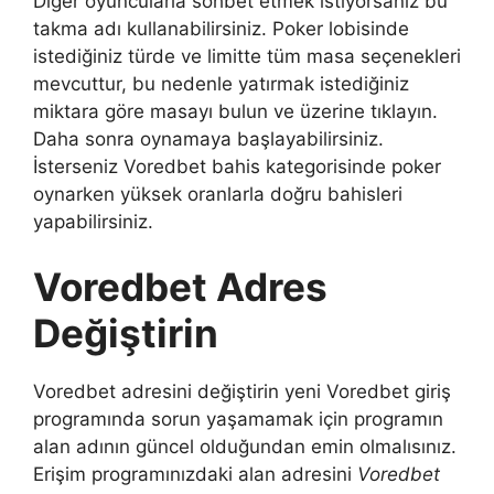
Diğer oyuncularla sohbet etmek istiyorsanız bu
takma adı kullanabilirsiniz. Poker lobisinde
istediğiniz türde ve limitte tüm masa seçenekleri
mevcuttur, bu nedenle yatırmak istediğiniz
miktara göre masayı bulun ve üzerine tıklayın.
Daha sonra oynamaya başlayabilirsiniz.
İsterseniz Voredbet bahis kategorisinde poker
oynarken yüksek oranlarla doğru bahisleri
yapabilirsiniz.
Voredbet Adres
Değiştirin
Voredbet adresini değiştirin yeni Voredbet giriş
programında sorun yaşamamak için programın
alan adının güncel olduğundan emin olmalısınız.
Erişim programınızdaki alan adresini
Voredbet