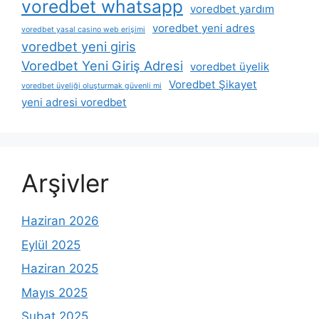
voredbet whatsapp
voredbet yardım
voredbet yeni adres
voredbet yasal casino web erişimi
voredbet yeni giris
Voredbet Yeni Giriş Adresi
voredbet üyelik
Voredbet Şikayet
voredbet üyeliği oluşturmak güvenli mi
yeni adresi voredbet
Arşivler
Haziran 2026
Eylül 2025
Haziran 2025
Mayıs 2025
Şubat 2025