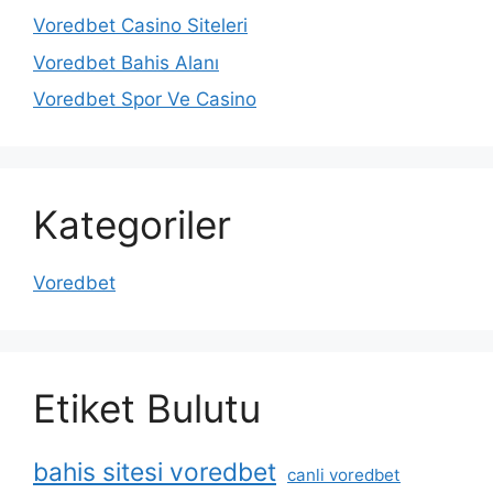
Voredbet Casino Siteleri
Voredbet Bahis Alanı
Voredbet Spor Ve Casino
Kategoriler
Voredbet
Etiket Bulutu
bahis sitesi voredbet
canli voredbet