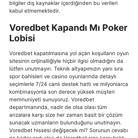
bilgiler dış kaynaklar içerdiğinden bu verileri
kabul etmemektedir.
Voredbet Kapandı Mı Poker
Lobisi
Voredbet kapatılmasına yol açan koşulların oyun
sitesinin orijinalliğiyle hiçbir ilgisi olmadığını da
lütfen unutmayın. Teknik altyapımızın yanı sıra
spor bahisleri ve casino oyunlarında detaylı
seçimlerle 7/24 canlı destek hattı ve milyonlarca
kombinasyonla son derece yüksek müşteri
memnuniyeti sunuyoruz. Voredbet
departmanında, nadir de olsa olası tüm
arızalara karşı size her zaman basit bir çözüm
sunacak uzmanların bulunduğunu unutmayın.
Voredbet hissesi değişecek mi? Sorunun cevabı