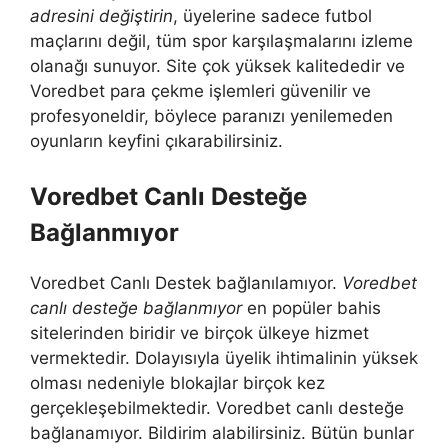
adresini değiştirin
, üyelerine sadece futbol
maçlarını değil, tüm spor karşılaşmalarını izleme
olanağı sunuyor. Site çok yüksek kalitededir ve
Voredbet para çekme işlemleri güvenilir ve
profesyoneldir, böylece paranızı yenilemeden
oyunların keyfini çıkarabilirsiniz.
Voredbet Canlı Desteğe
Bağlanmıyor
Voredbet Canlı Destek bağlanılamıyor.
Voredbet
canlı desteğe bağlanmıyor
en popüler bahis
sitelerinden biridir ve birçok ülkeye hizmet
vermektedir. Dolayısıyla üyelik ihtimalinin yüksek
olması nedeniyle blokajlar birçok kez
gerçekleşebilmektedir. Voredbet canlı desteğe
bağlanamıyor. Bildirim alabilirsiniz. Bütün bunlar