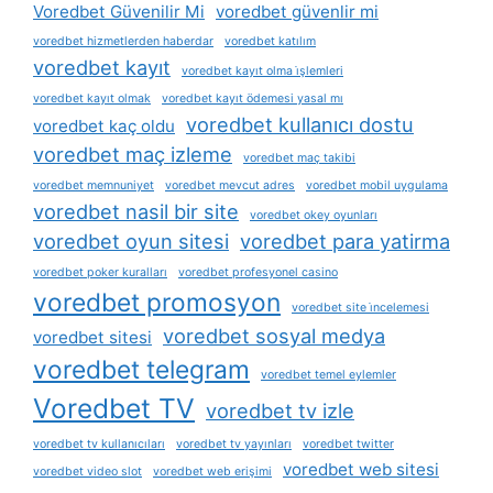
Voredbet Güvenilir Mi
voredbet güvenlir mi
voredbet hizmetlerden haberdar
voredbet katılım
voredbet kayıt
voredbet kayıt olma i̇şlemleri
voredbet kayıt olmak
voredbet kayıt ödemesi yasal mı
voredbet kullanıcı dostu
voredbet kaç oldu
voredbet maç izleme
voredbet maç takibi
voredbet memnuniyet
voredbet mevcut adres
voredbet mobil uygulama
voredbet nasil bir site
voredbet okey oyunları
voredbet oyun sitesi
voredbet para yatirma
voredbet poker kuralları
voredbet profesyonel casino
voredbet promosyon
voredbet site i̇ncelemesi
voredbet sosyal medya
voredbet sitesi
voredbet telegram
voredbet temel eylemler
Voredbet TV
voredbet tv izle
voredbet tv kullanıcıları
voredbet tv yayınları
voredbet twitter
voredbet web sitesi
voredbet video slot
voredbet web erişimi