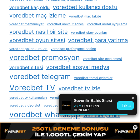
voredbet kullanıcı dostu
voredbet kaç oldu
voredbet maç izleme
voredbet maç takibi
voredbet memnuniyet
voredbet mevcut adres
voredbet mobil uygulama
voredbet nasil bir site
voredbet okey oyunları
voredbet oyun sitesi
voredbet para yatirma
voredbet poker kuralları
voredbet profesyonel casino
voredbet promosyon
voredbet site i̇ncelemesi
voredbet sosyal medya
voredbet sitesi
voredbet telegram
voredbet temel eylemler
Voredbet TV
voredbet tv izle
voredbet tv kullanıcıları
voredbet tv yayınları
voredbet twitter
voredbet web sitesi
voredbet video slot
voredbet web erişimi
voredbet whatsapp
voredbet yardım
voredbet yeni adres
voredbet yasal casino web erişimi
×
voredbet yeni giris