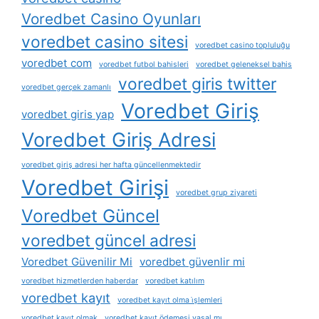
Voredbet Casino Oyunları
voredbet casino sitesi
voredbet casino topluluğu
voredbet com
voredbet futbol bahisleri
voredbet geleneksel bahis
voredbet giris twitter
voredbet gerçek zamanlı
Voredbet Giriş
voredbet giris yap
Voredbet Giriş Adresi
voredbet giriş adresi her hafta güncellenmektedir
Voredbet Girişi
voredbet grup ziyareti
Voredbet Güncel
voredbet güncel adresi
Voredbet Güvenilir Mi
voredbet güvenlir mi
voredbet hizmetlerden haberdar
voredbet katılım
voredbet kayıt
voredbet kayıt olma i̇şlemleri
voredbet kayıt olmak
voredbet kayıt ödemesi yasal mı