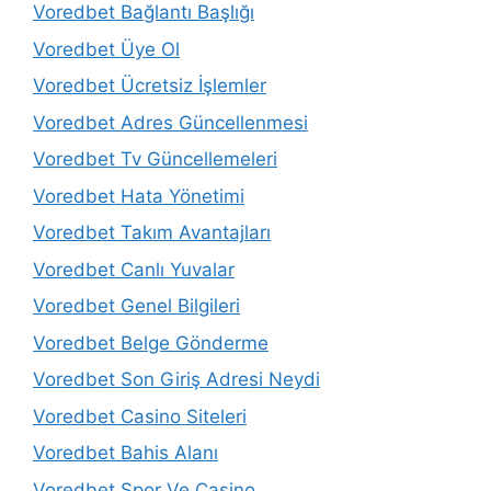
Voredbet Bağlantı Başlığı
Voredbet Üye Ol
Voredbet Ücretsiz İşlemler
Voredbet Adres Güncellenmesi
Voredbet Tv Güncellemeleri
Voredbet Hata Yönetimi
Voredbet Takım Avantajları
Voredbet Canlı Yuvalar
Voredbet Genel Bilgileri
Voredbet Belge Gönderme
Voredbet Son Giriş Adresi Neydi
Voredbet Casino Siteleri
Voredbet Bahis Alanı
Voredbet Spor Ve Casino