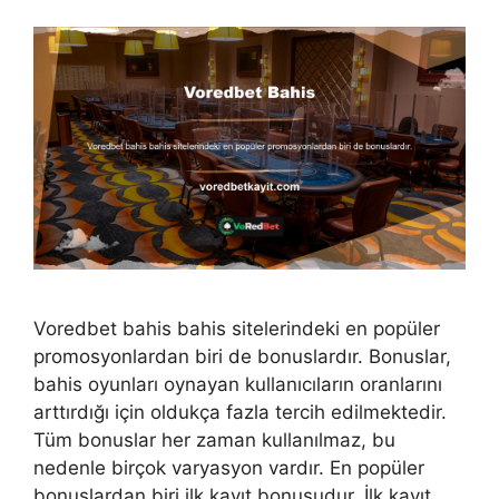
Voredbet bahis bahis sitelerindeki en popüler
promosyonlardan biri de bonuslardır. Bonuslar,
bahis oyunları oynayan kullanıcıların oranlarını
arttırdığı için oldukça fazla tercih edilmektedir.
Tüm bonuslar her zaman kullanılmaz, bu
nedenle birçok varyasyon vardır. En popüler
bonuslardan biri ilk kayıt bonusudur. İlk kayıt