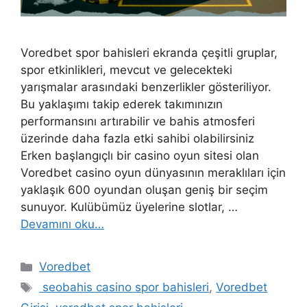
Voredbet spor bahisleri ekranda çeşitli gruplar,
spor etkinlikleri, mevcut ve gelecekteki
yarışmalar arasındaki benzerlikler gösteriliyor.
Bu yaklaşımı takip ederek takımınızın
performansını artırabilir ve bahis atmosferi
üzerinde daha fazla etki sahibi olabilirsiniz
Erken başlangıçlı bir casino oyun sitesi olan
Voredbet casino oyun dünyasının meraklıları için
yaklaşık 600 oyundan oluşan geniş bir seçim
sunuyor. Kulübümüz üyelerine slotlar, …
Devamını oku…
Kategoriler
Voredbet
Etiketler
seobahis casino spor bahisleri
,
Voredbet