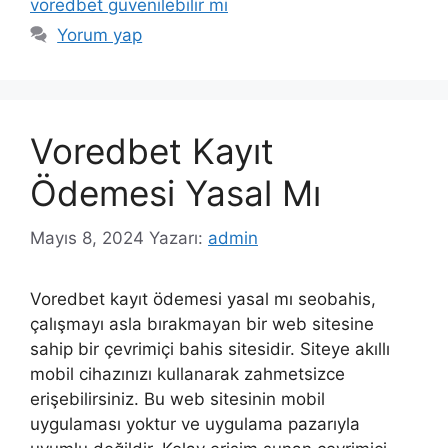
voredbet güvenilebilir mi
Yorum yap
Voredbet Kayıt
Ödemesi Yasal Mı
Mayıs 8, 2024
Yazarı:
admin
Voredbet kayıt ödemesi yasal mı seobahis,
çalışmayı asla bırakmayan bir web sitesine
sahip bir çevrimiçi bahis sitesidir. Siteye akıllı
mobil cihazınızı kullanarak zahmetsizce
erişebilirsiniz. Bu web sitesinin mobil
uygulaması yoktur ve uygulama pazarıyla