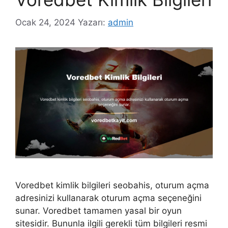
Ocak 24, 2024
Yazarı:
admin
Voredbet kimlik bilgileri seobahis, oturum açma
adresinizi kullanarak oturum açma seçeneğini
sunar. Voredbet tamamen yasal bir oyun
sitesidir. Bununla ilgili gerekli tüm bilgileri resmi