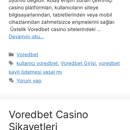
uyumlu değildir. Kolay erişim sunan çevrimiçi
casino platformları, kullanıcıların siteye
bilgisayarlarından, tabletlerinden veya mobil
cihazlarından zahmetsizce erişmelerini sağlar.
Üstelik Voredbet casino sitelerindeki …
Devamını oku…
Kategoriler
Voredbet
Etiketler
kullanıcı voredbet
,
Voredbet Girişi
,
voredbet
kayıt ödemesi yasal mı
Yorum yap
Voredbet Casino
Şikayetleri