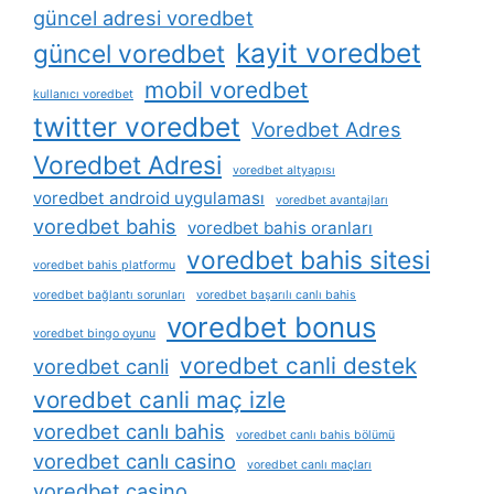
güncel adresi voredbet
kayit voredbet
güncel voredbet
mobil voredbet
kullanıcı voredbet
twitter voredbet
Voredbet Adres
Voredbet Adresi
voredbet altyapısı
voredbet android uygulaması
voredbet avantajları
voredbet bahis
voredbet bahis oranları
voredbet bahis sitesi
voredbet bahis platformu
voredbet bağlantı sorunları
voredbet başarılı canlı bahis
voredbet bonus
voredbet bingo oyunu
voredbet canli destek
voredbet canli
voredbet canli maç izle
voredbet canlı bahis
voredbet canlı bahis bölümü
voredbet canlı casino
voredbet canlı maçları
voredbet casino