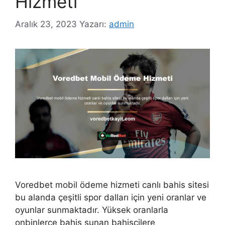
Hizmeti
Aralık 23, 2023
Yazarı:
admin
Voredbet mobil ödeme hizmeti canlı bahis sitesi
bu alanda çeşitli spor dalları için yeni oranlar ve
oyunlar sunmaktadır. Yüksek oranlarla
onbinlerce bahis sunan bahisçilere