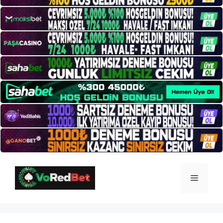
İçeriğe
atla
Menü