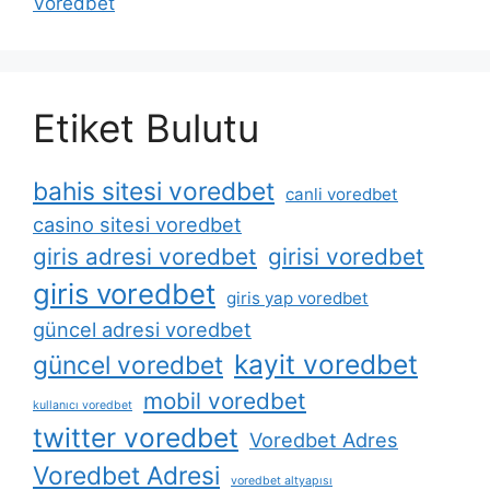
Voredbet
Etiket Bulutu
bahis sitesi voredbet
canli voredbet
casino sitesi voredbet
giris adresi voredbet
girisi voredbet
giris voredbet
giris yap voredbet
güncel adresi voredbet
kayit voredbet
güncel voredbet
mobil voredbet
kullanıcı voredbet
twitter voredbet
Voredbet Adres
Voredbet Adresi
voredbet altyapısı