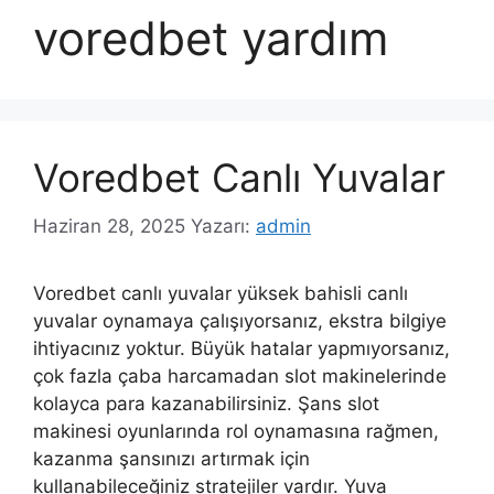
voredbet yardım
Voredbet Canlı Yuvalar
Haziran 28, 2025
Yazarı:
admin
Voredbet canlı yuvalar yüksek bahisli canlı
yuvalar oynamaya çalışıyorsanız, ekstra bilgiye
ihtiyacınız yoktur. Büyük hatalar yapmıyorsanız,
çok fazla çaba harcamadan slot makinelerinde
kolayca para kazanabilirsiniz. Şans slot
makinesi oyunlarında rol oynamasına rağmen,
kazanma şansınızı artırmak için
kullanabileceğiniz stratejiler vardır. Yuva