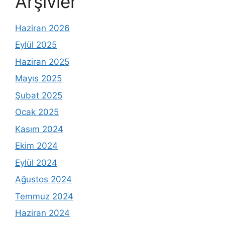
Arşivler
Haziran 2026
Eylül 2025
Haziran 2025
Mayıs 2025
Şubat 2025
Ocak 2025
Kasım 2024
Ekim 2024
Eylül 2024
Ağustos 2024
Temmuz 2024
Haziran 2024