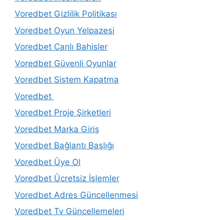
Voredbet Gizlilik Politikası
Voredbet Oyun Yelpazesi
Voredbet Canlı Bahisler
Voredbet Güvenli Oyunlar
Voredbet Sistem Kapatma
Voredbet
Voredbet Proje Şirketleri
Voredbet Marka Giriş
Voredbet Bağlantı Başlığı
Voredbet Üye Ol
Voredbet Ücretsiz İşlemler
Voredbet Adres Güncellenmesi
Voredbet Tv Güncellemeleri