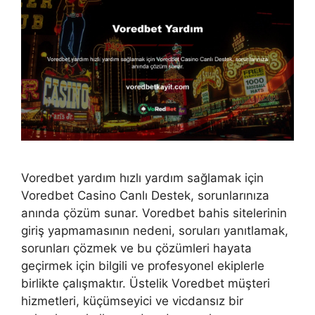
Voredbet yardım hızlı yardım sağlamak için
Voredbet Casino Canlı Destek, sorunlarınıza
anında çözüm sunar. Voredbet bahis sitelerinin
giriş yapmamasının nedeni, soruları yanıtlamak,
sorunları çözmek ve bu çözümleri hayata
geçirmek için bilgili ve profesyonel ekiplerle
birlikte çalışmaktır. Üstelik Voredbet müşteri
hizmetleri, küçümseyici ve vicdansız bir