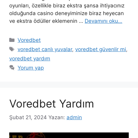
oyunları, özellikle biraz ekstra şansa ihtiyacınız
olduğunda casino deneyiminize biraz heyecan
ve ekstra ödüller eklemenin …
Devamını oku…
Kategoriler
Voredbet
Etiketler
voredbet canlı yuvalar
,
voredbet güvenlir mi
,
voredbet yardım
Yorum yap
Voredbet Yardım
Şubat 21, 2024
Yazarı:
admin