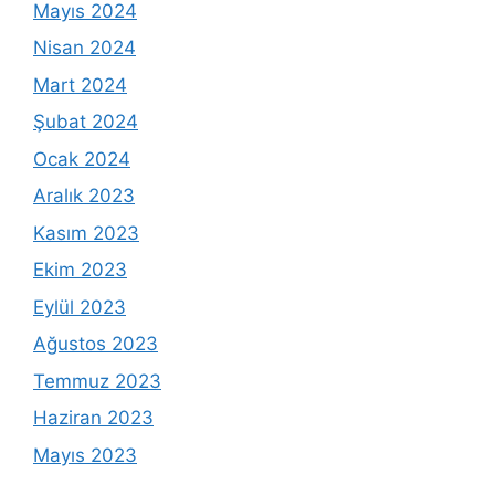
Mayıs 2024
Nisan 2024
Mart 2024
Şubat 2024
Ocak 2024
Aralık 2023
Kasım 2023
Ekim 2023
Eylül 2023
Ağustos 2023
Temmuz 2023
Haziran 2023
Mayıs 2023