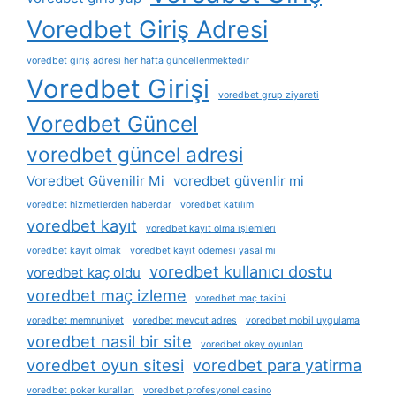
Voredbet Giriş Adresi
voredbet giriş adresi her hafta güncellenmektedir
Voredbet Girişi
voredbet grup ziyareti
Voredbet Güncel
voredbet güncel adresi
Voredbet Güvenilir Mi
voredbet güvenlir mi
voredbet hizmetlerden haberdar
voredbet katılım
voredbet kayıt
voredbet kayıt olma i̇şlemleri
voredbet kayıt olmak
voredbet kayıt ödemesi yasal mı
voredbet kullanıcı dostu
voredbet kaç oldu
voredbet maç izleme
voredbet maç takibi
voredbet memnuniyet
voredbet mevcut adres
voredbet mobil uygulama
voredbet nasil bir site
voredbet okey oyunları
voredbet oyun sitesi
voredbet para yatirma
voredbet poker kuralları
voredbet profesyonel casino