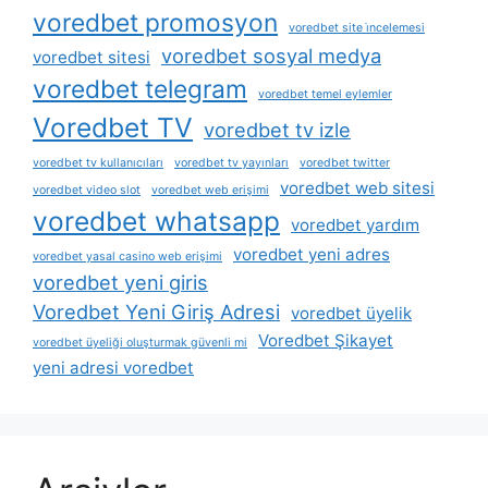
voredbet promosyon
voredbet site i̇ncelemesi
voredbet sosyal medya
voredbet sitesi
voredbet telegram
voredbet temel eylemler
Voredbet TV
voredbet tv izle
voredbet tv kullanıcıları
voredbet tv yayınları
voredbet twitter
voredbet web sitesi
voredbet video slot
voredbet web erişimi
voredbet whatsapp
voredbet yardım
voredbet yeni adres
voredbet yasal casino web erişimi
voredbet yeni giris
Voredbet Yeni Giriş Adresi
voredbet üyelik
Voredbet Şikayet
voredbet üyeliği oluşturmak güvenli mi
yeni adresi voredbet