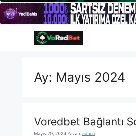
İçeriğe
atla
Ay:
Mayıs 2024
Voredbet Bağlantı So
Mayıs 29, 2024
Yazarı:
admin