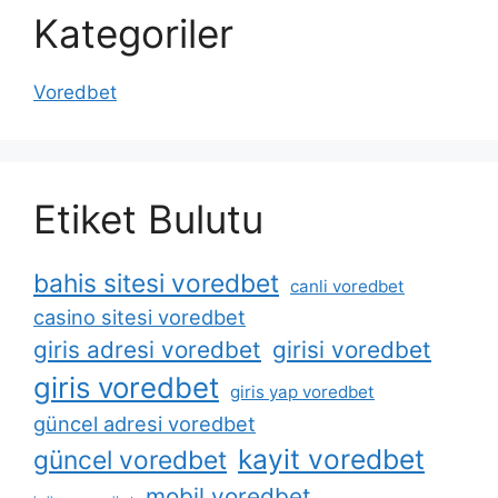
Kategoriler
Voredbet
Etiket Bulutu
bahis sitesi voredbet
canli voredbet
casino sitesi voredbet
giris adresi voredbet
girisi voredbet
giris voredbet
giris yap voredbet
güncel adresi voredbet
kayit voredbet
güncel voredbet
mobil voredbet