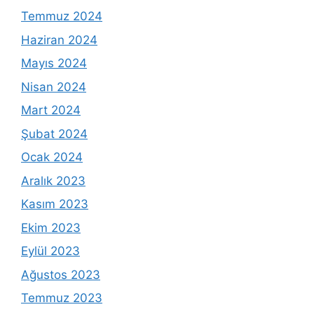
Temmuz 2024
Haziran 2024
Mayıs 2024
Nisan 2024
Mart 2024
Şubat 2024
Ocak 2024
Aralık 2023
Kasım 2023
Ekim 2023
Eylül 2023
Ağustos 2023
Temmuz 2023