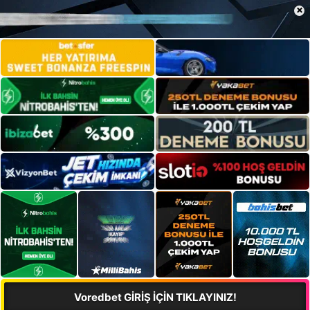
×
Voredbet GİRİŞ İÇİN TIKLAYINIZ!