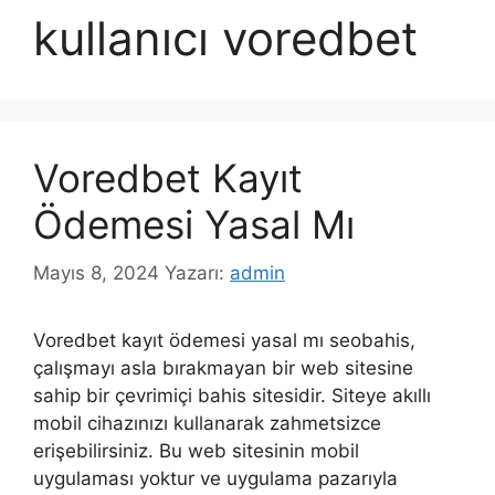
kullanıcı voredbet
Voredbet Kayıt
Ödemesi Yasal Mı
Mayıs 8, 2024
Yazarı:
admin
Voredbet kayıt ödemesi yasal mı seobahis,
çalışmayı asla bırakmayan bir web sitesine
sahip bir çevrimiçi bahis sitesidir. Siteye akıllı
mobil cihazınızı kullanarak zahmetsizce
erişebilirsiniz. Bu web sitesinin mobil
uygulaması yoktur ve uygulama pazarıyla