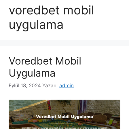
voredbet mobil
uygulama
Voredbet Mobil
Uygulama
Eylül 18, 2024
Yazarı:
admin