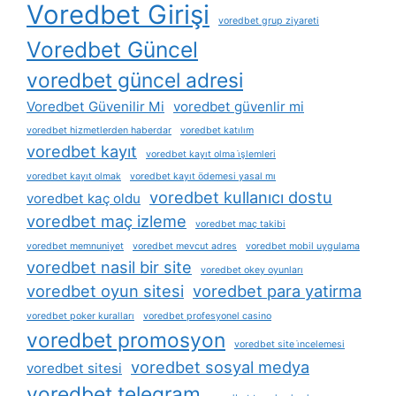
Voredbet Girişi
voredbet grup ziyareti
Voredbet Güncel
voredbet güncel adresi
Voredbet Güvenilir Mi
voredbet güvenlir mi
voredbet hizmetlerden haberdar
voredbet katılım
voredbet kayıt
voredbet kayıt olma i̇şlemleri
voredbet kayıt olmak
voredbet kayıt ödemesi yasal mı
voredbet kullanıcı dostu
voredbet kaç oldu
voredbet maç izleme
voredbet maç takibi
voredbet memnuniyet
voredbet mevcut adres
voredbet mobil uygulama
voredbet nasil bir site
voredbet okey oyunları
voredbet oyun sitesi
voredbet para yatirma
voredbet poker kuralları
voredbet profesyonel casino
voredbet promosyon
voredbet site i̇ncelemesi
voredbet sosyal medya
voredbet sitesi
voredbet telegram