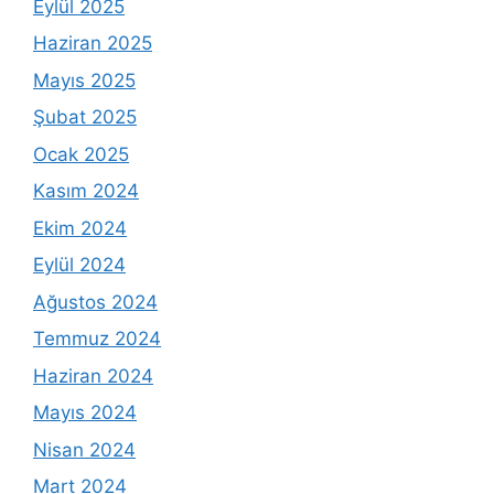
Eylül 2025
Haziran 2025
Mayıs 2025
Şubat 2025
Ocak 2025
Kasım 2024
Ekim 2024
Eylül 2024
Ağustos 2024
Temmuz 2024
Haziran 2024
Mayıs 2024
Nisan 2024
Mart 2024