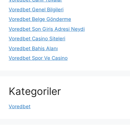
Voredbet Genel Bilgileri
Voredbet Belge Gönderme
Voredbet Son Giriş Adresi Neydi
Voredbet Casino Siteleri
Voredbet Bahis Alanı
Voredbet Spor Ve Casino
Kategoriler
Voredbet