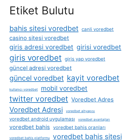
Etiket Bulutu
bahis sitesi voredbet
canli voredbet
casino sitesi voredbet
giris adresi voredbet
girisi voredbet
giris voredbet
giris yap voredbet
güncel adresi voredbet
kayit voredbet
güncel voredbet
mobil voredbet
kullanıcı voredbet
twitter voredbet
Voredbet Adres
Voredbet Adresi
voredbet altyapısı
voredbet android uygulaması
voredbet avantajları
voredbet bahis
voredbet bahis oranları
voredbet bahis sitesi
voredbet bahis platformu