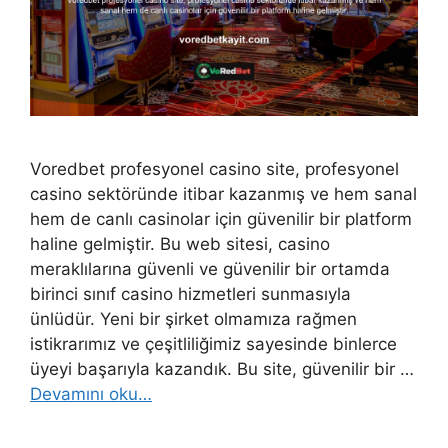
Voredbet profesyonel casino site, profesyonel
casino sektöründe itibar kazanmış ve hem sanal
hem de canlı casinolar için güvenilir bir platform
haline gelmiştir. Bu web sitesi, casino
meraklılarına güvenli ve güvenilir bir ortamda
birinci sınıf casino hizmetleri sunmasıyla
ünlüdür. Yeni bir şirket olmamıza rağmen
istikrarımız ve çeşitliliğimiz sayesinde binlerce
üyeyi başarıyla kazandık. Bu site, güvenilir bir …
Devamını oku…