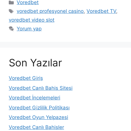
Kategoriler
Voredbet
Etiketler
voredbet profesyonel casino
,
Voredbet TV
,
voredbet video slot
Yorum yap
Son Yazılar
Voredbet Giriş
Voredbet Canlı Bahis Sitesi
Voredbet İncelemeleri
Voredbet Gizlilik Politikası
Voredbet Oyun Yelpazesi
Voredbet Canlı Bahisler