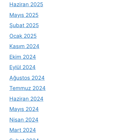
Haziran 2025
Mayıs 2025
Şubat 2025
Ocak 2025
Kasım 2024
Ekim 2024
Eylül 2024
Ağustos 2024
Temmuz 2024
Haziran 2024
Mayıs 2024
Nisan 2024
Mart 2024