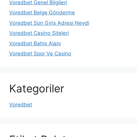
Voredbet Genel Bilgileri
Voredbet Belge Gönderme
Voredbet Son Giriş Adresi Neydi
Voredbet Casino Siteleri
Voredbet Bahis Alanı
Voredbet Spor Ve Casino
Kategoriler
Voredbet