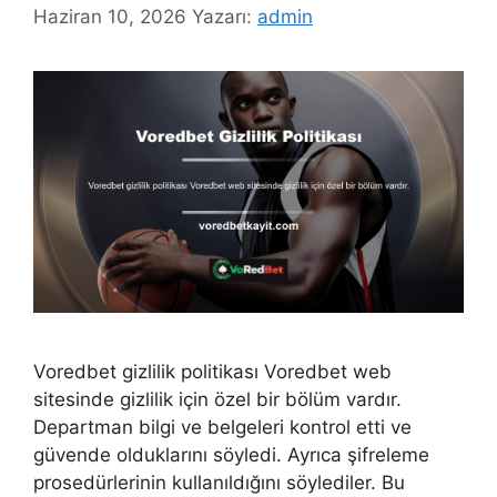
Haziran 10, 2026
Yazarı:
admin
Voredbet gizlilik politikası Voredbet web
sitesinde gizlilik için özel bir bölüm vardır.
Departman bilgi ve belgeleri kontrol etti ve
güvende olduklarını söyledi. Ayrıca şifreleme
prosedürlerinin kullanıldığını söylediler. Bu