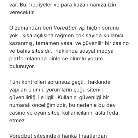
var. Bu, hediyeler ve para kazanmanıza izin
verecektir.
O zamandan beri
Voredbet vip
hiçbir sorunu
yok. kısa açılışına rağmen çok sayıda kullanıcı
kazanmış, tamamen yasal ve güvenilir bir casino
ve bahis sitesidir. hakkında sosyal medya
platformlarında binlerce olumlu yorum
bulunuyor.
Tüm kontrolleri sorunsuz geçti. hakkında
yapılan olumlu yorumların çoğu sitenin
güvenilirliği ile ilgili. Kullanıcı güvenliği bir
numaralı önceliğimizdir, bu nedenle bu dev
casino ve oyun sitesi kullanıcılarını asla feda
etmez.
Voredbet sitesindeki harika fırsatlardan