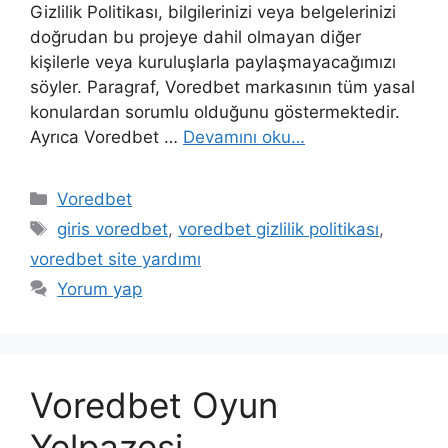
Gizlilik Politikası, bilgilerinizi veya belgelerinizi
doğrudan bu projeye dahil olmayan diğer
kişilerle veya kuruluşlarla paylaşmayacağımızı
söyler. Paragraf, Voredbet markasının tüm yasal
konulardan sorumlu olduğunu göstermektedir.
Ayrıca Voredbet …
Devamını oku…
Kategoriler
Voredbet
Etiketler
giris voredbet
,
voredbet gizlilik politikası
,
voredbet site yardımı
Yorum yap
Voredbet Oyun
Yelpazesi