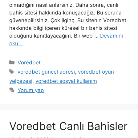
olmadığını nasıl anlarsınız. Daha sonra, canlı
bahis sitesi hakkında konuşacağız. Bu soruna
güvenebilirsiniz. Çok ilginç. Bu sitenin Voredbet
hakkında bilgi içeren küresel bir bahis sitesi
olduğunu kanıtlayacağım. Bir web …
Devamını
oku…
Kategoriler
Voredbet
Etiketler
voredbet güncel adresi
,
voredbet oyun
yelpazesi
,
voredbet sosyal kullanım
Yorum yap
Voredbet Canlı Bahisler