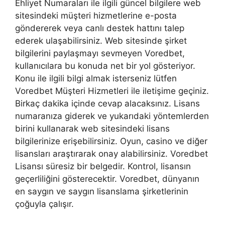
Ehliyet Numaraları ile ilgili güncel bilgilere web
sitesindeki müşteri hizmetlerine e-posta
göndererek veya canlı destek hattını talep
ederek ulaşabilirsiniz. Web sitesinde şirket
bilgilerini paylaşmayı sevmeyen Voredbet,
kullanıcılara bu konuda net bir yol gösteriyor.
Konu ile ilgili bilgi almak isterseniz lütfen
Voredbet Müşteri Hizmetleri ile iletişime geçiniz.
Birkaç dakika içinde cevap alacaksınız. Lisans
numaranıza giderek ve yukarıdaki yöntemlerden
birini kullanarak web sitesindeki lisans
bilgilerinize erişebilirsiniz. Oyun, casino ve diğer
lisansları araştırarak onay alabilirsiniz. Voredbet
Lisansı süresiz bir belgedir. Kontrol, lisansın
geçerliliğini gösterecektir. Voredbet, dünyanın
en saygın ve saygın lisanslama şirketlerinin
çoğuyla çalışır.