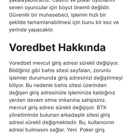
seven oyuncular için boyut önemli değildir.
Güvenilir bir muhasebeci, işlemin hızlı bir
şekilde tamamlanabilmesi için bunu bir kez ve
yerinde yapacaktır.
Voredbet Hakkında
Voredbet mevcut giriş adresi sürekli değişiyor.
Bildiğiniz gibi bahis sitesi sayfaları, zorunlu
işlemler durumunda giriş adresinizi değiştirmeyi
biliyor. Bu nedenle bahis sitesi üzerinden
değişen giriş adresinizle işleminize kaldığınız
yerden devam etme imkanına sahipsiniz.
mevcut giriş adresi sürekli değişiyor. BTK
yönetiminde bulunan arkadaşlık sitesi giriş
adresi sürekli değişmektedir. Bu, kullanıcının
adresi bulmasını sağlar. Yeni Poker giriş