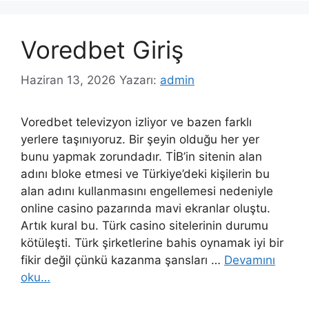
Voredbet Giriş
Haziran 13, 2026
Yazarı:
admin
Voredbet televizyon izliyor ve bazen farklı
yerlere taşınıyoruz. Bir şeyin olduğu her yer
bunu yapmak zorundadır. TİB’in sitenin alan
adını bloke etmesi ve Türkiye’deki kişilerin bu
alan adını kullanmasını engellemesi nedeniyle
online casino pazarında mavi ekranlar oluştu.
Artık kural bu. Türk casino sitelerinin durumu
kötüleşti. Türk şirketlerine bahis oynamak iyi bir
fikir değil çünkü kazanma şansları …
Devamını
oku…