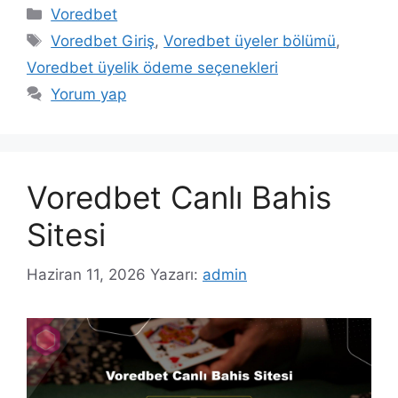
Kategoriler
Voredbet
Etiketler
Voredbet Giriş
,
Voredbet üyeler bölümü
,
Voredbet üyelik ödeme seçenekleri
Yorum yap
Voredbet Canlı Bahis
Sitesi
Haziran 11, 2026
Yazarı:
admin