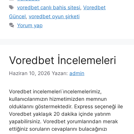
Etiketler
voredbet canlı bahis sitesi
,
Voredbet
Güncel
,
voredbet oyun şirketi
Yorum yap
Voredbet İncelemeleri
Haziran 10, 2026
Yazarı:
admin
Voredbet incelemeleri i̇ncelemelerimiz,
kullanıcılarımızın hizmetimizden memnun
olduklarını göstermektedir. Express seçeneği ile
Voredbet yaklaşık 20 dakika içinde yatırım
yapabilirsiniz. Voredbet yorumlarından merak
ettiğiniz soruların cevaplarını bulacağınızı