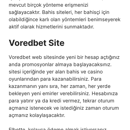
mevcut birçok yönteme erişmenizi
sağlayacaktır. Bahis siteleri, her bahisçi için
olabildiğince karlı olan yöntemleri benimseyerek
aktif olarak hizmetlerini sunmaktadır.
Voredbet Site
Voredbet web sitesinde yeni bir hesap açtığınız
anda promosyonlar almaya başlayacaksınız.
sitesi içeriğinde yer alan bahis ve casino
oyunlarından para kazanabilirsiniz. Para
kazanmanın yanı sıra, her zaman, her yerde
bekleyen yeni emirler verebilirsiniz. Hesabınıza
para yatırır ya da kredi vermez, tekrar oturum
açmanız istenecek ve istediğiniz zaman oturum
açmanız kolaylaşacaktır.
Elbette, kolayca ödeme almak istiyorsanız