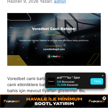
Haziran 9, 2026
Yazarı:
admin
Voredbet canlı bahisler Voredbet ile çevrimiçi
canlı etkinliklere bahse girebilirsiniz. Size her
bahis için mevcut fiyatları gösterirler. Bu,
Türkiye’de en iyi fırsatları, en çeşitli etnik grupları
×
ve en hızlı internet bağlantılarını gösteren bir