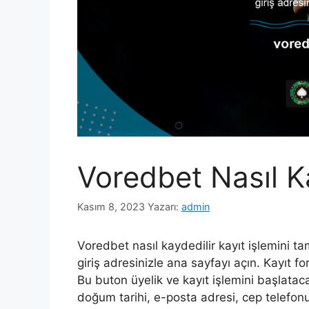
Voredbet Nasıl K
Kasım 8, 2023
Yazarı:
admin
Voredbet nasıl kaydedilir kayıt işlemini 
giriş adresinizle ana sayfayı açın. Kayıt 
Bu buton üyelik ve kayıt işlemini başlatacak
doğum tarihi, e-posta adresi, cep telefonu 