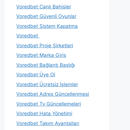
Voredbet Canlı Bahisler
Voredbet Güvenli Oyunlar
Voredbet Sistem Kapatma
Voredbet
Voredbet Proje Şirketleri
Voredbet Marka Giriş
Voredbet Bağlantı Başlığı
Voredbet Üye Ol
Voredbet Ücretsiz İşlemler
Voredbet Adres Güncellenmesi
Voredbet Tv Güncellemeleri
Voredbet Hata Yönetimi
Voredbet Takım Avantajları