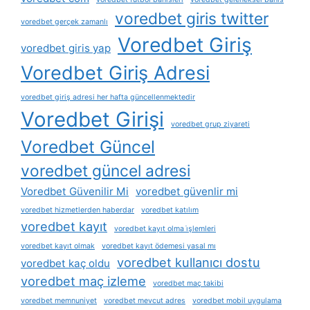
voredbet giris twitter
voredbet gerçek zamanlı
Voredbet Giriş
voredbet giris yap
Voredbet Giriş Adresi
voredbet giriş adresi her hafta güncellenmektedir
Voredbet Girişi
voredbet grup ziyareti
Voredbet Güncel
voredbet güncel adresi
Voredbet Güvenilir Mi
voredbet güvenlir mi
voredbet hizmetlerden haberdar
voredbet katılım
voredbet kayıt
voredbet kayıt olma i̇şlemleri
voredbet kayıt olmak
voredbet kayıt ödemesi yasal mı
voredbet kullanıcı dostu
voredbet kaç oldu
voredbet maç izleme
voredbet maç takibi
voredbet memnuniyet
voredbet mevcut adres
voredbet mobil uygulama