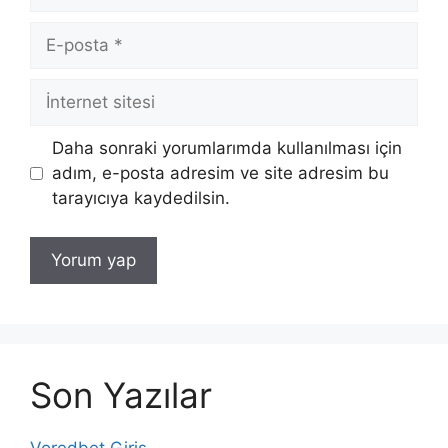
E-
posta
İnternet
sitesi
Daha sonraki yorumlarımda kullanılması için
adım, e-posta adresim ve site adresim bu
tarayıcıya kaydedilsin.
Son Yazılar
Voredbet Giriş