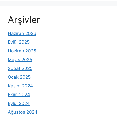
Arşivler
Haziran 2026
Eylül 2025
Haziran 2025
Mayıs 2025
Şubat 2025
Ocak 2025
Kasım 2024
Ekim 2024
Eylül 2024
Ağustos 2024