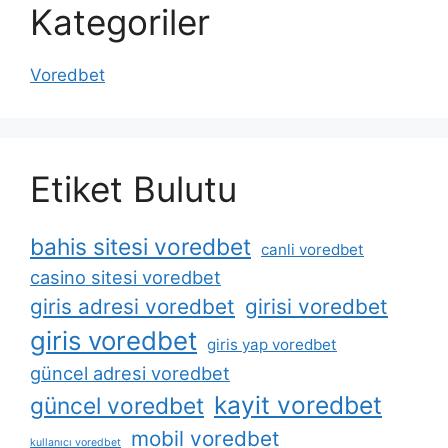
Kategoriler
Voredbet
Etiket Bulutu
bahis sitesi voredbet
canli voredbet
casino sitesi voredbet
giris adresi voredbet
girisi voredbet
giris voredbet
giris yap voredbet
güncel adresi voredbet
kayit voredbet
güncel voredbet
mobil voredbet
kullanıcı voredbet