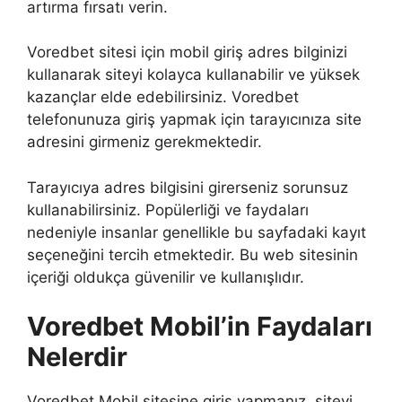
artırma fırsatı verin.
Voredbet sitesi için mobil giriş adres bilginizi
kullanarak siteyi kolayca kullanabilir ve yüksek
kazançlar elde edebilirsiniz. Voredbet
telefonunuza giriş yapmak için tarayıcınıza site
adresini girmeniz gerekmektedir.
Tarayıcıya adres bilgisini girerseniz sorunsuz
kullanabilirsiniz. Popülerliği ve faydaları
nedeniyle insanlar genellikle bu sayfadaki kayıt
seçeneğini tercih etmektedir. Bu web sitesinin
içeriği oldukça güvenilir ve kullanışlıdır.
Voredbet Mobil’in Faydaları
Nelerdir
Voredbet Mobil sitesine giriş yapmanız, siteyi