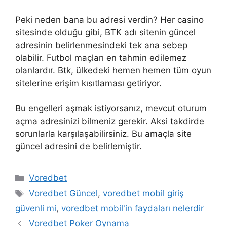
Peki neden bana bu adresi verdin? Her casino
sitesinde olduğu gibi, BTK adı sitenin güncel
adresinin belirlenmesindeki tek ana sebep
olabilir. Futbol maçları en tahmin edilemez
olanlardır. Btk, ülkedeki hemen hemen tüm oyun
sitelerine erişim kısıtlaması getiriyor.
Bu engelleri aşmak istiyorsanız, mevcut oturum
açma adresinizi bilmeniz gerekir. Aksi takdirde
sorunlarla karşılaşabilirsiniz. Bu amaçla site
güncel adresini de belirlemiştir.
Kategoriler
Voredbet
Etiketler
Voredbet Güncel
,
voredbet mobil giriş
güvenli mi
,
voredbet mobil'in faydaları nelerdir
Voredbet Poker Oynama