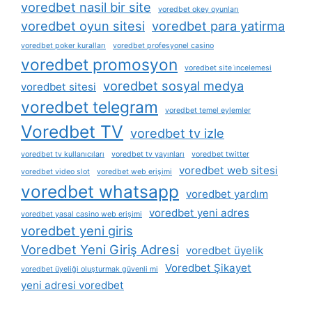
voredbet nasil bir site
voredbet okey oyunları
voredbet oyun sitesi
voredbet para yatirma
voredbet poker kuralları
voredbet profesyonel casino
voredbet promosyon
voredbet site i̇ncelemesi
voredbet sosyal medya
voredbet sitesi
voredbet telegram
voredbet temel eylemler
Voredbet TV
voredbet tv izle
voredbet tv kullanıcıları
voredbet tv yayınları
voredbet twitter
voredbet web sitesi
voredbet video slot
voredbet web erişimi
voredbet whatsapp
voredbet yardım
voredbet yeni adres
voredbet yasal casino web erişimi
voredbet yeni giris
Voredbet Yeni Giriş Adresi
voredbet üyelik
Voredbet Şikayet
voredbet üyeliği oluşturmak güvenli mi
yeni adresi voredbet