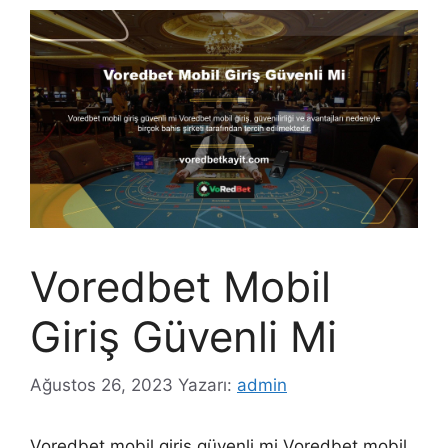
Voredbet Mobil
Giriş Güvenli Mi
Ağustos 26, 2023
Yazarı:
admin
Voredbet mobil giriş güvenli mi Voredbet mobil