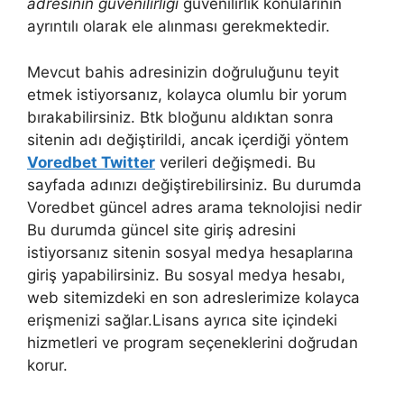
adresinin güvenilirliği
güvenilirlik konularının
ayrıntılı olarak ele alınması gerekmektedir.
Mevcut bahis adresinizin doğruluğunu teyit
etmek istiyorsanız, kolayca olumlu bir yorum
bırakabilirsiniz. Btk bloğunu aldıktan sonra
sitenin adı değiştirildi, ancak içerdiği yöntem
Voredbet Twitter
verileri değişmedi. Bu
sayfada adınızı değiştirebilirsiniz. Bu durumda
Voredbet güncel adres arama teknolojisi nedir
Bu durumda güncel site giriş adresini
istiyorsanız sitenin sosyal medya hesaplarına
giriş yapabilirsiniz. Bu sosyal medya hesabı,
web sitemizdeki en son adreslerimize kolayca
erişmenizi sağlar.Lisans ayrıca site içindeki
hizmetleri ve program seçeneklerini doğrudan
korur.