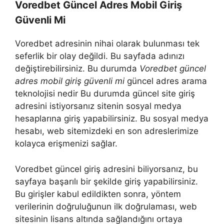
Voredbet Güncel Adres Mobil Giriş
Güvenli Mi
Voredbet adresinin nihai olarak bulunması tek
seferlik bir olay değildi. Bu sayfada adınızı
değiştirebilirsiniz. Bu durumda
Voredbet güncel
adres mobil giriş güvenli mi
güncel adres arama
teknolojisi nedir Bu durumda güncel site giriş
adresini istiyorsanız sitenin sosyal medya
hesaplarına giriş yapabilirsiniz. Bu sosyal medya
hesabı, web sitemizdeki en son adreslerimize
kolayca erişmenizi sağlar.
Voredbet güncel giriş adresini biliyorsanız, bu
sayfaya başarılı bir şekilde giriş yapabilirsiniz.
Bu girişler kabul edildikten sonra, yöntem
verilerinin doğruluğunun ilk doğrulaması, web
sitesinin lisans altında sağlandığını ortaya