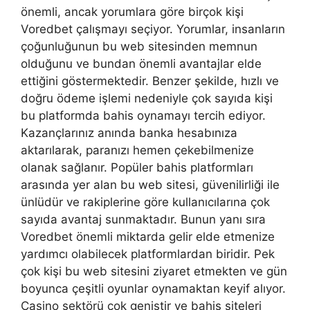
önemli, ancak yorumlara göre birçok kişi
Voredbet çalışmayı seçiyor. Yorumlar, insanların
çoğunluğunun bu web sitesinden memnun
olduğunu ve bundan önemli avantajlar elde
ettiğini göstermektedir. Benzer şekilde, hızlı ve
doğru ödeme işlemi nedeniyle çok sayıda kişi
bu platformda bahis oynamayı tercih ediyor.
Kazançlarınız anında banka hesabınıza
aktarılarak, paranızı hemen çekebilmenize
olanak sağlanır. Popüler bahis platformları
arasında yer alan bu web sitesi, güvenilirliği ile
ünlüdür ve rakiplerine göre kullanıcılarına çok
sayıda avantaj sunmaktadır. Bunun yanı sıra
Voredbet önemli miktarda gelir elde etmenize
yardımcı olabilecek platformlardan biridir. Pek
çok kişi bu web sitesini ziyaret etmekten ve gün
boyunca çeşitli oyunlar oynamaktan keyif alıyor.
Casino sektörü çok geniştir ve bahis siteleri