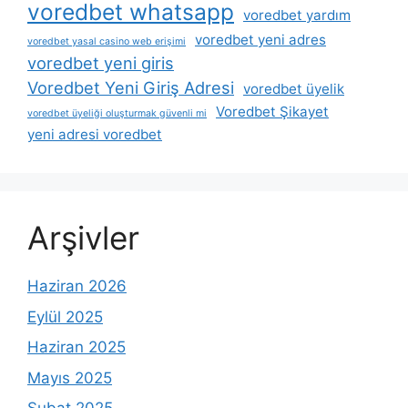
voredbet whatsapp
voredbet yardım
voredbet yeni adres
voredbet yasal casino web erişimi
voredbet yeni giris
Voredbet Yeni Giriş Adresi
voredbet üyelik
Voredbet Şikayet
voredbet üyeliği oluşturmak güvenli mi
yeni adresi voredbet
Arşivler
Haziran 2026
Eylül 2025
Haziran 2025
Mayıs 2025