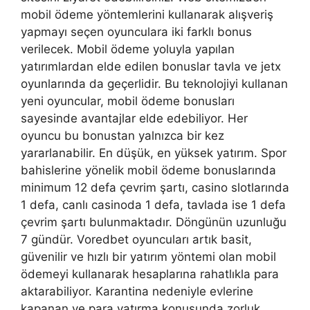
mobil ödeme yöntemlerini kullanarak alışveriş
yapmayı seçen oyunculara iki farklı bonus
verilecek. Mobil ödeme yoluyla yapılan
yatırımlardan elde edilen bonuslar tavla ve jetx
oyunlarında da geçerlidir. Bu teknolojiyi kullanan
yeni oyuncular, mobil ödeme bonusları
sayesinde avantajlar elde edebiliyor. Her
oyuncu bu bonustan yalnızca bir kez
yararlanabilir. En düşük, en yüksek yatırım. Spor
bahislerine yönelik mobil ödeme bonuslarında
minimum 12 defa çevrim şartı, casino slotlarında
1 defa, canlı casinoda 1 defa, tavlada ise 1 defa
çevrim şartı bulunmaktadır. Döngünün uzunluğu
7 gündür. Voredbet oyuncuları artık basit,
güvenilir ve hızlı bir yatırım yöntemi olan mobil
ödemeyi kullanarak hesaplarına rahatlıkla para
aktarabiliyor. Karantina nedeniyle evlerine
kapanan ve para yatırma konusunda zorluk