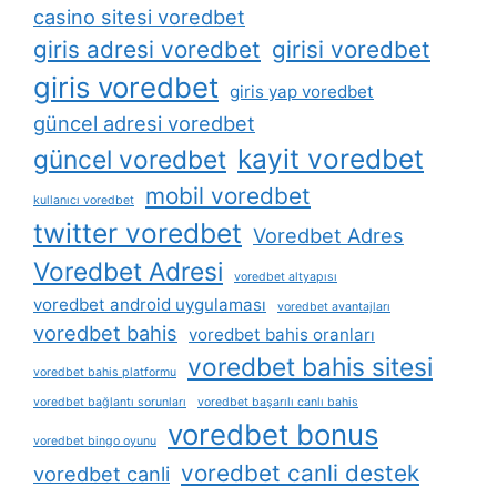
casino sitesi voredbet
giris adresi voredbet
girisi voredbet
giris voredbet
giris yap voredbet
güncel adresi voredbet
kayit voredbet
güncel voredbet
mobil voredbet
kullanıcı voredbet
twitter voredbet
Voredbet Adres
Voredbet Adresi
voredbet altyapısı
voredbet android uygulaması
voredbet avantajları
voredbet bahis
voredbet bahis oranları
voredbet bahis sitesi
voredbet bahis platformu
voredbet bağlantı sorunları
voredbet başarılı canlı bahis
voredbet bonus
voredbet bingo oyunu
voredbet canli destek
voredbet canli