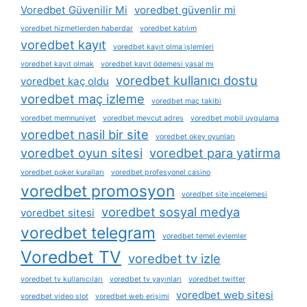
Voredbet Güvenilir Mi
voredbet güvenlir mi
voredbet hizmetlerden haberdar
voredbet katılım
voredbet kayıt
voredbet kayıt olma i̇şlemleri
voredbet kayıt olmak
voredbet kayıt ödemesi yasal mı
voredbet kullanıcı dostu
voredbet kaç oldu
voredbet maç izleme
voredbet maç takibi
voredbet memnuniyet
voredbet mevcut adres
voredbet mobil uygulama
voredbet nasil bir site
voredbet okey oyunları
voredbet oyun sitesi
voredbet para yatirma
voredbet poker kuralları
voredbet profesyonel casino
voredbet promosyon
voredbet site i̇ncelemesi
voredbet sosyal medya
voredbet sitesi
voredbet telegram
voredbet temel eylemler
Voredbet TV
voredbet tv izle
voredbet tv kullanıcıları
voredbet tv yayınları
voredbet twitter
voredbet web sitesi
voredbet video slot
voredbet web erişimi