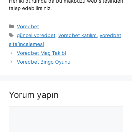
Her iki durumda da bu makbuzu web sitesinden
talep edebilirsiniz.
Kategoriler
Voredbet
Etiketler
güncel voredbet
,
voredbet katılım
,
voredbet
site i̇ncelemesi
Voredbet Maç Takibi
Voredbet Bingo Oyunu
Yorum yapın
Yorum