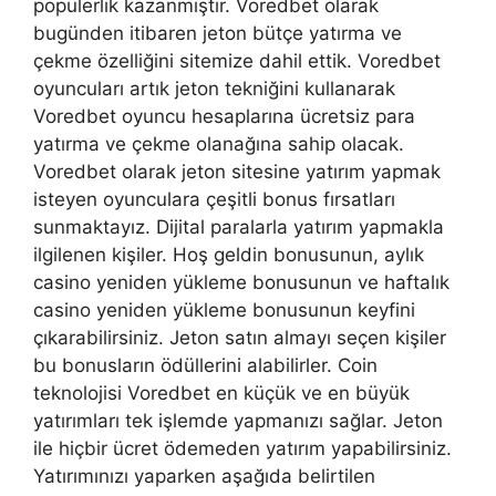
popülerlik kazanmıştır. Voredbet olarak
bugünden itibaren jeton bütçe yatırma ve
çekme özelliğini sitemize dahil ettik. Voredbet
oyuncuları artık jeton tekniğini kullanarak
Voredbet oyuncu hesaplarına ücretsiz para
yatırma ve çekme olanağına sahip olacak.
Voredbet olarak jeton sitesine yatırım yapmak
isteyen oyunculara çeşitli bonus fırsatları
sunmaktayız. Dijital paralarla yatırım yapmakla
ilgilenen kişiler. Hoş geldin bonusunun, aylık
casino yeniden yükleme bonusunun ve haftalık
casino yeniden yükleme bonusunun keyfini
çıkarabilirsiniz. Jeton satın almayı seçen kişiler
bu bonusların ödüllerini alabilirler. Coin
teknolojisi Voredbet en küçük ve en büyük
yatırımları tek işlemde yapmanızı sağlar. Jeton
ile hiçbir ücret ödemeden yatırım yapabilirsiniz.
Yatırımınızı yaparken aşağıda belirtilen