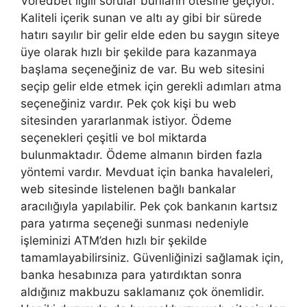
Voredbet ilgili sorular bunların ötesine geçiyor.
Kaliteli içerik sunan ve altı ay gibi bir sürede
hatırı sayılır bir gelir elde eden bu saygın siteye
üye olarak hızlı bir şekilde para kazanmaya
başlama seçeneğiniz de var. Bu web sitesini
seçip gelir elde etmek için gerekli adımları atma
seçeneğiniz vardır. Pek çok kişi bu web
sitesinden yararlanmak istiyor. Ödeme
seçenekleri çeşitli ve bol miktarda
bulunmaktadır. Ödeme almanın birden fazla
yöntemi vardır. Mevduat için banka havaleleri,
web sitesinde listelenen bağlı bankalar
aracılığıyla yapılabilir. Pek çok bankanın kartsız
para yatırma seçeneği sunması nedeniyle
işleminizi ATM’den hızlı bir şekilde
tamamlayabilirsiniz. Güvenliğinizi sağlamak için,
banka hesabınıza para yatırdıktan sonra
aldığınız makbuzu saklamanız çok önemlidir.