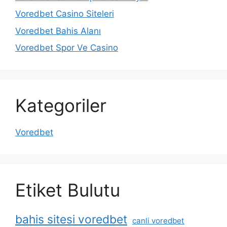
Voredbet Casino Siteleri
Voredbet Bahis Alanı
Voredbet Spor Ve Casino
Kategoriler
Voredbet
Etiket Bulutu
bahis sitesi voredbet
canli voredbet