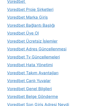
Voredbet
Voredbet Proje Şirketleri
Voredbet Marka Giriş
Voredbet Bağlantı Başlığı
Voredbet Üye Ol
Voredbet Ücretsiz İşlemler
Voredbet Adres Güncellenmesi
Voredbet Tv Güncellemeleri
Voredbet Hata Yönetimi
Voredbet Takım Avantajları
Voredbet Canlı Yuvalar
Voredbet Genel Bilgileri
Voredbet Belge Gönderme
Voredbet Son Giriş Adresi Neydi