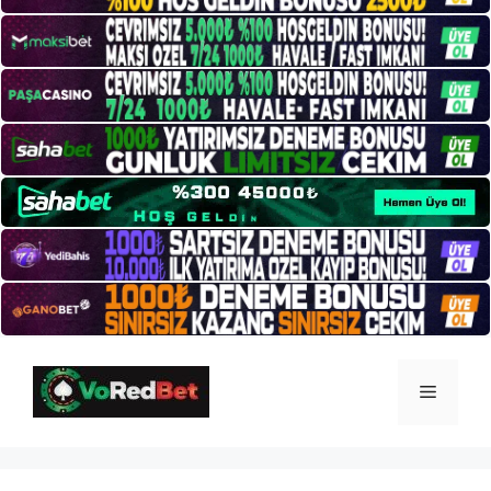
İçeriğe
atla
Menü