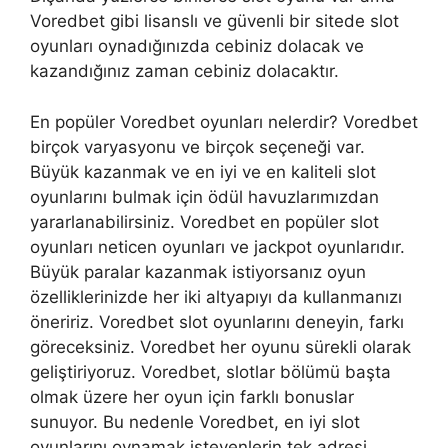
Voredbet gibi lisanslı ve güvenli bir sitede slot
oyunları oynadığınızda cebiniz dolacak ve
kazandığınız zaman cebiniz dolacaktır.
En popüler Voredbet oyunları nelerdir? Voredbet
birçok varyasyonu ve birçok seçeneği var.
Büyük kazanmak ve en iyi ve en kaliteli slot
oyunlarını bulmak için ödül havuzlarımızdan
yararlanabilirsiniz. Voredbet en popüler slot
oyunları neticen oyunları ve jackpot oyunlarıdır.
Büyük paralar kazanmak istiyorsanız oyun
özelliklerinizde her iki altyapıyı da kullanmanızı
öneririz. Voredbet slot oyunlarını deneyin, farkı
göreceksiniz. Voredbet her oyunu sürekli olarak
geliştiriyoruz. Voredbet, slotlar bölümü başta
olmak üzere her oyun için farklı bonuslar
sunuyor. Bu nedenle Voredbet, en iyi slot
oyunlarını oynamak isteyenlerin tek adresi.