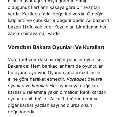
Elinizin avantajı satıcıya göredir. Sahip
olduğunuz kartların kasaya göre bir avantajı
vardır. Kartların farklı değerleri vardır. Örneğin,
kalpler 5 ve çubuklar 9 değerindedir. As bazen 1
bazen 11’dir. yok eder Kozu olan bir adamın her
zaman bir avantajı vardır.
Voredbet Bakara Oyunları Ve Kuralları
Voredbet.com’daki bir diğer popüler oyun ise
Bakara’dır. Hem bankacılar hem de oyuncular
bu oyunu oynuyor. Oyunun amacı rakibinizin
eline göre hareket etmektir.
Voredbet bakara
oyunları ve kuralları
Her oyuncuya dağıtılan
kartlar 9 rakamına yakın olmalıdır. Renk kartları
oyuna dahil değildir.Aslar 1 değerindedir ve
diğer kartlar yazılan sayı ne olursa olsun
değerindedir.