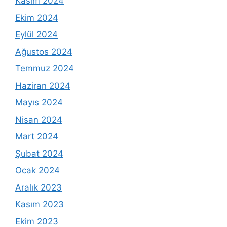
Kasım 2024
Ekim 2024
Eylül 2024
Ağustos 2024
Temmuz 2024
Haziran 2024
Mayıs 2024
Nisan 2024
Mart 2024
Şubat 2024
Ocak 2024
Aralık 2023
Kasım 2023
Ekim 2023