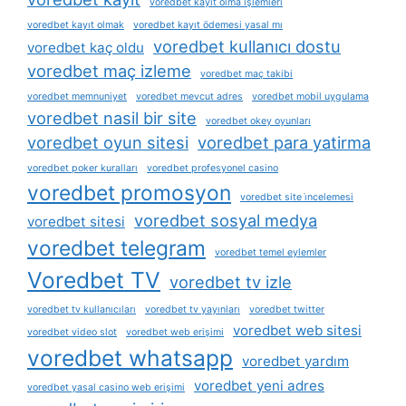
voredbet kayıt olma i̇şlemleri
voredbet kayıt olmak
voredbet kayıt ödemesi yasal mı
voredbet kullanıcı dostu
voredbet kaç oldu
voredbet maç izleme
voredbet maç takibi
voredbet memnuniyet
voredbet mevcut adres
voredbet mobil uygulama
voredbet nasil bir site
voredbet okey oyunları
voredbet oyun sitesi
voredbet para yatirma
voredbet poker kuralları
voredbet profesyonel casino
voredbet promosyon
voredbet site i̇ncelemesi
voredbet sosyal medya
voredbet sitesi
voredbet telegram
voredbet temel eylemler
Voredbet TV
voredbet tv izle
voredbet tv kullanıcıları
voredbet tv yayınları
voredbet twitter
voredbet web sitesi
voredbet video slot
voredbet web erişimi
voredbet whatsapp
voredbet yardım
voredbet yeni adres
voredbet yasal casino web erişimi