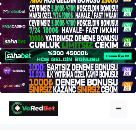
İçeriğe
atla
Menü