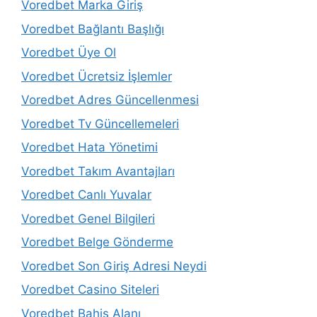
Voredbet Marka Giriş
Voredbet Bağlantı Başlığı
Voredbet Üye Ol
Voredbet Ücretsiz İşlemler
Voredbet Adres Güncellenmesi
Voredbet Tv Güncellemeleri
Voredbet Hata Yönetimi
Voredbet Takım Avantajları
Voredbet Canlı Yuvalar
Voredbet Genel Bilgileri
Voredbet Belge Gönderme
Voredbet Son Giriş Adresi Neydi
Voredbet Casino Siteleri
Voredbet Bahis Alanı