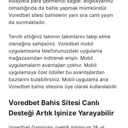
kolaylıkla para çekmenizi sağlar. Bilgisayarınız
olmadığında da bahis yapmak mümkündür.
Voredbet sitesi bahislerin yanı sıra canlı yayın
da sunmaktadır.
Tercih ettiğiniz takımın takımlarını takip etme
olanağına sahipsiniz. Voredbet mobil
uygulamasına telefonunuzdaki uygulama
mağazasından indirerek erişin. Mobil
uygulamaların avantajları çoktur. Mobil
uygulamaya özel ödüller bu avantajlardan
bazılarını bulabilirsiniz. Mobil uygulama ana
Voredbet bahis sitesine üye olarak kullanılabilir.
Voredbet Bahis Sitesi Canlı
Desteği Artık Işinize Yarayabilir
Voredbet Gamingin üyeliği minimum 18 yıl