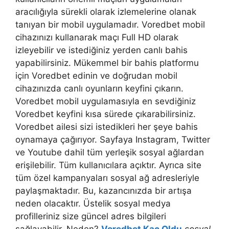
aracılığıyla sürekli olarak izlemelerine olanak
tanıyan bir mobil uygulamadır. Voredbet mobil
cihazınızı kullanarak maçı Full HD olarak
izleyebilir ve istediğiniz yerden canlı bahis
yapabilirsiniz. Mükemmel bir bahis platformu
için Voredbet edinin ve doğrudan mobil
cihazınızda canlı oyunların keyfini çıkarın.
Voredbet mobil uygulamasıyla en sevdiğiniz
Voredbet keyfini kısa sürede çıkarabilirsiniz.
Voredbet ailesi sizi istedikleri her şeye bahis
oynamaya çağırıyor. Sayfaya Instagram, Twitter
ve Youtube dahil tüm yerleşik sosyal ağlardan
erişilebilir. Tüm kullanıcılara açıktır. Ayrıca site
tüm özel kampanyaları sosyal ağ adresleriyle
paylaşmaktadır. Bu, kazancınızda bir artışa
neden olacaktır. Üstelik sosyal medya
profilleriniz size güncel adres bilgileri
sağlayabilir. Neden?
Voredbet Kaç Oldu
sosyal