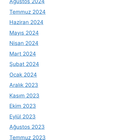
Ağustos 2024
Temmuz 2024
Haziran 2024
Mayıs 2024
Nisan 2024
Mart 2024
Şubat 2024
Ocak 2024
Aralık 2023
Kasım 2023
Ekim 2023
Eylül 2023
Ağustos 2023
Temmuz 2023