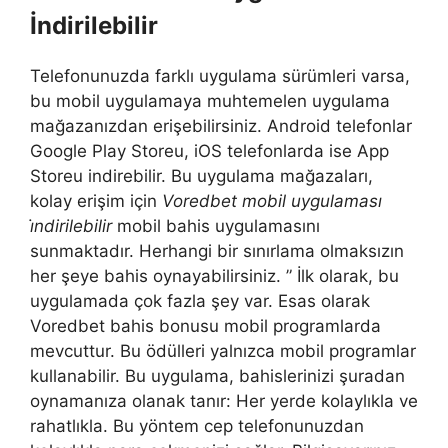
İndirilebilir
Telefonunuzda farklı uygulama sürümleri varsa,
bu mobil uygulamaya muhtemelen uygulama
mağazanızdan erişebilirsiniz. Android telefonlar
Google Play Storeu, iOS telefonlarda ise App
Storeu indirebilir. Bu uygulama mağazaları,
kolay erişim için
Voredbet mobil uygulaması
i̇ndirilebilir
mobil bahis uygulamasını
sunmaktadır. Herhangi bir sınırlama olmaksızın
her şeye bahis oynayabilirsiniz. ” İlk olarak, bu
uygulamada çok fazla şey var. Esas olarak
Voredbet bahis bonusu mobil programlarda
mevcuttur. Bu ödülleri yalnızca mobil programlar
kullanabilir. Bu uygulama, bahislerinizi şuradan
oynamanıza olanak tanır: Her yerde kolaylıkla ve
rahatlıkla. Bu yöntem cep telefonunuzdan