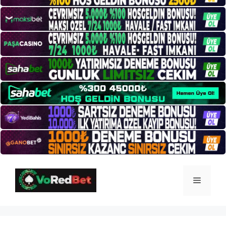
İçeriğe
atla
Menü