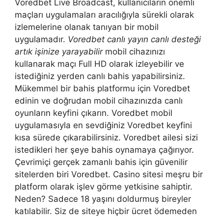
Voredbet Live Broadcast, kullanıcıların önemli
maçları uygulamaları aracılığıyla sürekli olarak
izlemelerine olanak tanıyan bir mobil
uygulamadır.
Voredbet canlı yayın canlı desteği
artık işinize yarayabilir
mobil cihazınızı
kullanarak maçı Full HD olarak izleyebilir ve
istediğiniz yerden canlı bahis yapabilirsiniz.
Mükemmel bir bahis platformu için Voredbet
edinin ve doğrudan mobil cihazınızda canlı
oyunların keyfini çıkarın. Voredbet mobil
uygulamasıyla en sevdiğiniz Voredbet keyfini
kısa sürede çıkarabilirsiniz. Voredbet ailesi sizi
istedikleri her şeye bahis oynamaya çağırıyor.
Çevrimiçi gerçek zamanlı bahis için güvenilir
sitelerden biri Voredbet. Casino sitesi meşru bir
platform olarak işlev görme yetkisine sahiptir.
Neden? Sadece 18 yaşını doldurmuş bireyler
katılabilir. Siz de siteye hiçbir ücret ödemeden