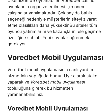
Ülkemizde de oynanabilen Voredbet casino
oyunlarının organize edilmesi için önemli
çalışmalar yapılmaktadır. Çok sayıda bahis
seçeneği nedeniyle müşterilerin siteyi ziyaret
etme olasılıkları daha yüksektir.Bu siteler tüm
oyuncu yatırımlarını ve kazançlarını ele geçirme
özelliğine sahiptir.Yeni sayfalar öğrenmek
gerekiyor.
Voredbet Mobil Uygulaması
Voredbet mobil uygulamasının canlı yardım
hizmetinin yaptığı da budur. Üye olarak stake
yaparak ve
Voredbet mobil uygulaması
topluluğuna girerek bu hizmetten
yararlanabilirsiniz.
Voredbet Mobil Uygulaması