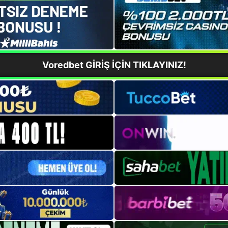
Voredbet GİRİŞ İÇİN TIKLAYINIZ!