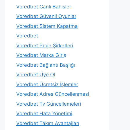
Voredbet Canlı Bahisler
Voredbet Güvenli Oyunlar
Voredbet Sistem Kapatma
Voredbet
Voredbet Proje Şirketleri
Voredbet Marka Giriş
Voredbet Bağlantı Başlığı
Voredbet Üye Ol
Voredbet Ücretsiz İşlemler
Voredbet Adres Güncellenmesi
Voredbet Tv Güncellemeleri
Voredbet Hata Yönetimi
Voredbet Takım Avantajları