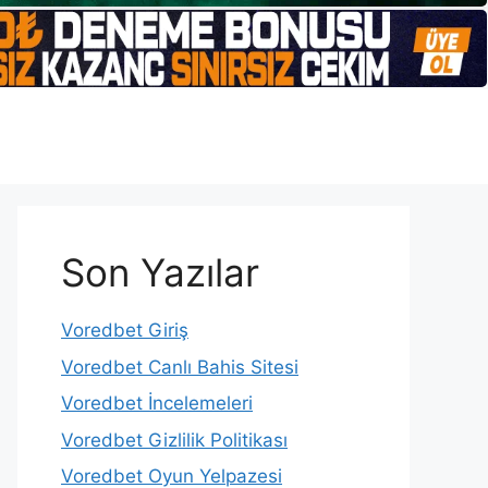
Son Yazılar
Voredbet Giriş
Voredbet Canlı Bahis Sitesi
Voredbet İncelemeleri
Voredbet Gizlilik Politikası
Voredbet Oyun Yelpazesi