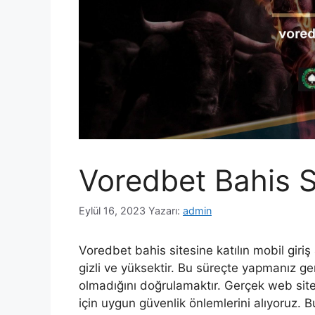
Voredbet Bahis Si
Eylül 16, 2023
Yazarı:
admin
Voredbet bahis sitesine katılın mobil giriş
gizli ve yüksektir. Bu süreçte yapmanız ger
olmadığını doğrulamaktır. Gerçek web sites
için uygun güvenlik önlemlerini alıyoruz. 