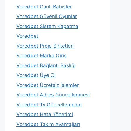
Voredbet Canlı Bahisler
Voredbet Güvenli Oyunlar
Voredbet Sistem Kapatma
Voredbet
Voredbet Proje Şirketleri
Voredbet Marka Giriş
Voredbet Bağlantı Başlığı
Voredbet Üye Ol
Voredbet Ücretsiz İşlemler
Voredbet Adres Güncellenmesi
Voredbet Tv Güncellemeleri
Voredbet Hata Yönetimi
Voredbet Takım Avantajları