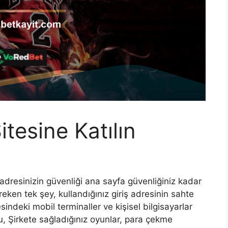
tesine Katılın
 adresinizin güvenliği ana sayfa güvenliğiniz kadar
eken tek şey, kullandığınız giriş adresinin sahte
indeki mobil terminaller ve kişisel bilgisayarlar
Bu, Şirkete sağladığınız oyunlar, para çekme