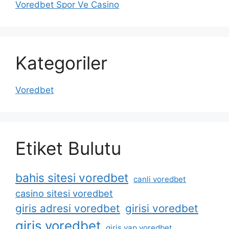
Voredbet Spor Ve Casino
Kategoriler
Voredbet
Etiket Bulutu
bahis sitesi voredbet
canli voredbet
casino sitesi voredbet
giris adresi voredbet
girisi voredbet
giris voredbet
giris yap voredbet