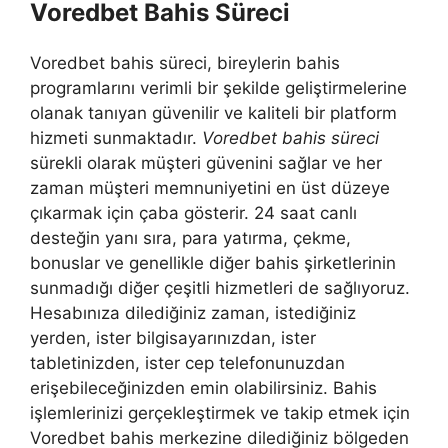
Voredbet Bahis Süreci
Voredbet bahis süreci, bireylerin bahis
programlarını verimli bir şekilde geliştirmelerine
olanak tanıyan güvenilir ve kaliteli bir platform
hizmeti sunmaktadır.
Voredbet bahis süreci
sürekli olarak müşteri güvenini sağlar ve her
zaman müşteri memnuniyetini en üst düzeye
çıkarmak için çaba gösterir. 24 saat canlı
desteğin yanı sıra, para yatırma, çekme,
bonuslar ve genellikle diğer bahis şirketlerinin
sunmadığı diğer çeşitli hizmetleri de sağlıyoruz.
Hesabınıza dilediğiniz zaman, istediğiniz
yerden, ister bilgisayarınızdan, ister
tabletinizden, ister cep telefonunuzdan
erişebileceğinizden emin olabilirsiniz. Bahis
işlemlerinizi gerçekleştirmek ve takip etmek için
Voredbet bahis merkezine dilediğiniz bölgeden