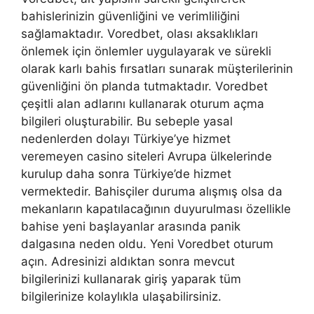
bahislerinizin güvenliğini ve verimliliğini
sağlamaktadır. Voredbet, olası aksaklıkları
önlemek için önlemler uygulayarak ve sürekli
olarak karlı bahis fırsatları sunarak müşterilerinin
güvenliğini ön planda tutmaktadır. Voredbet
çeşitli alan adlarını kullanarak oturum açma
bilgileri oluşturabilir. Bu sebeple yasal
nedenlerden dolayı Türkiye’ye hizmet
veremeyen casino siteleri Avrupa ülkelerinde
kurulup daha sonra Türkiye’de hizmet
vermektedir. Bahisçiler duruma alışmış olsa da
mekanların kapatılacağının duyurulması özellikle
bahise yeni başlayanlar arasında panik
dalgasına neden oldu. Yeni Voredbet oturum
açın. Adresinizi aldıktan sonra mevcut
bilgilerinizi kullanarak giriş yaparak tüm
bilgilerinize kolaylıkla ulaşabilirsiniz.