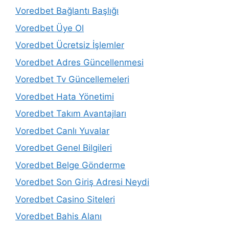
Voredbet Bağlantı Başlığı
Voredbet Üye Ol
Voredbet Ücretsiz İşlemler
Voredbet Adres Güncellenmesi
Voredbet Tv Güncellemeleri
Voredbet Hata Yönetimi
Voredbet Takım Avantajları
Voredbet Canlı Yuvalar
Voredbet Genel Bilgileri
Voredbet Belge Gönderme
Voredbet Son Giriş Adresi Neydi
Voredbet Casino Siteleri
Voredbet Bahis Alanı