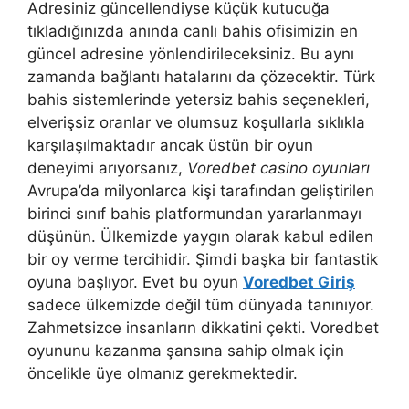
Adresiniz güncellendiyse küçük kutucuğa
tıkladığınızda anında canlı bahis ofisimizin en
güncel adresine yönlendirileceksiniz. Bu aynı
zamanda bağlantı hatalarını da çözecektir. Türk
bahis sistemlerinde yetersiz bahis seçenekleri,
elverişsiz oranlar ve olumsuz koşullarla sıklıkla
karşılaşılmaktadır ancak üstün bir oyun
deneyimi arıyorsanız,
Voredbet casino oyunları
Avrupa’da milyonlarca kişi tarafından geliştirilen
birinci sınıf bahis platformundan yararlanmayı
düşünün. Ülkemizde yaygın olarak kabul edilen
bir oy verme tercihidir. Şimdi başka bir fantastik
oyuna başlıyor. Evet bu oyun
Voredbet Giriş
sadece ülkemizde değil tüm dünyada tanınıyor.
Zahmetsizce insanların dikkatini çekti. Voredbet
oyununu kazanma şansına sahip olmak için
öncelikle üye olmanız gerekmektedir.