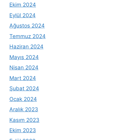
Ekim 2024
Eylül 2024
Ağustos 2024
Temmuz 2024
Haziran 2024
Mayıs 2024
Nisan 2024
Mart 2024
Şubat 2024
Ocak 2024
Aralık 2023
Kasım 2023
Ekim 2023