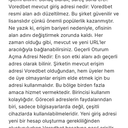
Voredbet mevcut giriş adresi nedir: Voredbet
resmi alan adı düzeltilmez. Bu şirket güvenilir ve
lisanslıdır çünkü önemli popülerlik kazanmıştır.
Ne yazık ki, erişim bariyeri nedeniyle, ofisinin
alan adını değiştirmek zorunda kaldı. Her
zaman olduğu gibi, mevcut ve yeni URL’ler
aracılığıyla bağlanabilirsiniz. Geçerli Oturum
Açma Adresi Nedir: En son etki alanı adı geçerli
adres olarak bilinir. Şirketin mevcut erişim
adresi Voredbet olduğundan, hem üyeler hem
de üye olmayanlar erişim elde etmek için bu
adresi kullanmalıdır. Bu bölge birden fazla
amaca hizmet vermektedir. Birincisi kullanım
kolaylığıdır. Göreceli adreslerin faydalarından
biri, sadece bilgisayarlarda değil, çeşitli
cihazlarda kullanılabilmeleridir. Yeni giriş adresi
yeni bir hesap oluşturma gerekliliğinden
oluşturulurken Voredbet hesabına nasıl erişilir.