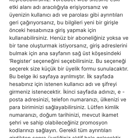
etki alanı adı aracılığıyla erişiyorsanız ve
üyenizin kullanıcı adı ve parolası gibi ayrıntıları
geri çağırıyorsanız, bu bilgileri yeni bir girişle
önceki hesabınıza giriş yapmak için
kullanabilirsiniz. Henüz bir aboneliğiniz yoksa ve
bir tane oluşturmak istiyorsanız, giriş adreslerini
bulmak için ana sayfanın sağ üst köşesindeki
‘Register’ seçeneğini seçebilirsiniz. Bu seçeneği
seçerek size küçük bir üyelik formu sunulacaktır.
Bu belge iki sayfaya ayrılmıştır. İlk sayfada
hesabınız için istenen kullanıcı adı ve şifreyi
girmeniz istenecektir. İkinci sayfada adınızı, e -
posta adresinizi, telefon numaranızı, ülkenizi ve
para biriminizi sağlayabilirsiniz. Lütfen kimlik
numaranızı, doğum tarihinizi, mevcut ikamet
şehri ve sahip olabileceğiniz promosyon
kodlarınızı sağlayın. Gerekli tüm ayrıntıları