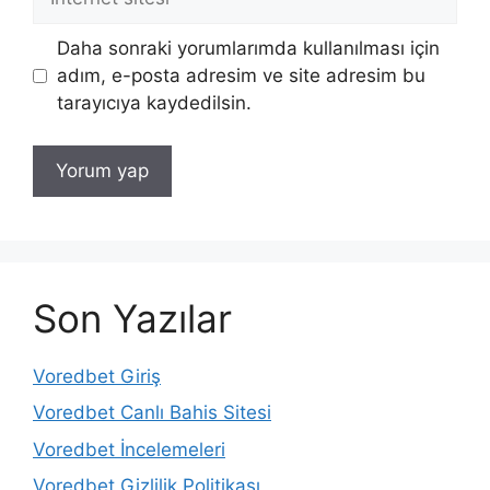
sitesi
Daha sonraki yorumlarımda kullanılması için
adım, e-posta adresim ve site adresim bu
tarayıcıya kaydedilsin.
Son Yazılar
Voredbet Giriş
Voredbet Canlı Bahis Sitesi
Voredbet İncelemeleri
Voredbet Gizlilik Politikası