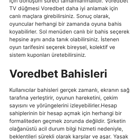
için dönüşüm süreci tamamlanmalıdır. Voredbet
TV düğmesi Voredbet daha iyi anlamak için
canlı maçlara girebilirsiniz. Sonuç olarak,
oyuncular herhangi bir zamanda oyuna bahis
koyabilirler. Sol menüden canlı bir bahis seçerek
hepsine aynı anda tanık olabilirsiniz. İstenen
oyun tarifesini seçerek bireysel, kolektif ve
sistem kuponları üretebilirsiniz.
Voredbet Bahisleri
Kullanıcılar bahisleri gerçek zamanlı, ekranın sağ
tarafına yerleştirir, oyunun hareketini, çekim
sayısını ve yörüngelerini izleyebilirler.Hesap
sahiplerinin bir hesap açmak için herhangi bir
formaliteden geçmek zorunda değildir. Şirketin
olağanüstü acil durum bilgi hizmeti nedeniyle,
beklentileri sürekli olarak karşılar ve aşar. Yasak