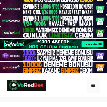
İçeriğe
atla
Menü