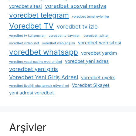
voredbet sosyal medya
voredbet sitesi
voredbet telegram
voredbet temel eylemler
Voredbet TV
voredbet tv izle
voredbet tv kullanıcıları
voredbet tv yayınları
voredbet twitter
voredbet web sitesi
voredbet video slot
voredbet web erişimi
voredbet whatsapp
voredbet yardım
voredbet yeni adres
voredbet yasal casino web erişimi
voredbet yeni giris
Voredbet Yeni Giriş Adresi
voredbet üyelik
Voredbet Şikayet
voredbet üyeliği oluşturmak güvenli mi
yeni adresi voredbet
Arşivler