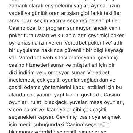
zamanlı olarak erişmelerini sağlar. Ayrıca, uzun
vadeli ve günlük oran artışları gibi farklı teklifler
arasından seçim yapma seçeneğine sahiptirler.
Casino özel bir program sunmuyor, ancak canlı
poker turnuvaları ve kullanıcıların çevrimiçi poker
oynamasına izin veren ‘Voredbet poker live’ adlı
bir uygulama hakkında güvenilir bir bilgi kaynağı
var. Voredbet web sitesi profesyonel çevrimiçi
casino hizmetleri sunar ve müşterileri için bir
dizi indirim ve promosyon sunar. Voredbet
incelemesi, çok çeşitli oyunlar sağladıkları ve
çeşitli ödeme yöntemlerini kabul ettikleri için bu
alanda çok yatırım yaptıklarını gösterdi. Casino
oyunları, rulet, blackjack, yuvalar, masa oyunları,
video poker ve ikramiyeler gibi çok çeşitli
seçenekleri kapsar. Çevrimiçi casinoya erişmek
için menü çubuğundaki ‘Casino’ seçeneğini
tıklamanız yeterlidir ve çeşitli simgeler ve