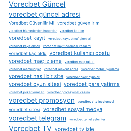
Voredbet Güncel
voredbet güncel adresi
Voredbet Güvenilir Mi
voredbet güvenlir mi
voredbet hizmetlerden haberdar
voredbet katılım
voredbet kayıt
voredbet kayıt olma i̇şlemleri
voredbet kayıt olmak
voredbet kayıt ödemesi yasal mı
voredbet kullanıcı dostu
voredbet kaç oldu
voredbet maç izleme
voredbet maç takibi
voredbet memnuniyet
voredbet mevcut adres
voredbet mobil uygulama
voredbet nasil bir site
voredbet okey oyunları
voredbet oyun sitesi
voredbet para yatirma
voredbet poker kuralları
voredbet profesyonel casino
voredbet promosyon
voredbet site i̇ncelemesi
voredbet sosyal medya
voredbet sitesi
voredbet telegram
voredbet temel eylemler
Voredbet TV
voredbet tv izle