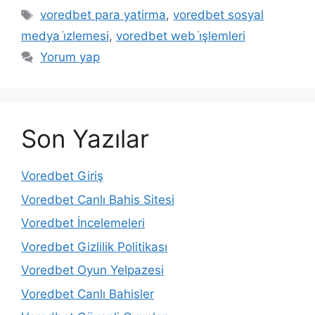
Etiketler
voredbet para yatirma
,
voredbet sosyal
medya i̇zlemesi
,
voredbet web i̇şlemleri
Yorum yap
Son Yazılar
Voredbet Giriş
Voredbet Canlı Bahis Sitesi
Voredbet İncelemeleri
Voredbet Gizlilik Politikası
Voredbet Oyun Yelpazesi
Voredbet Canlı Bahisler