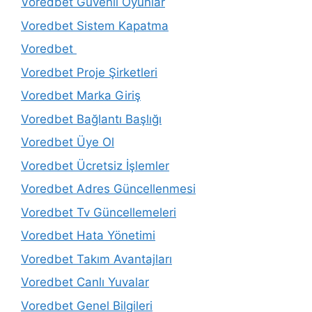
Voredbet Güvenli Oyunlar
Voredbet Sistem Kapatma
Voredbet
Voredbet Proje Şirketleri
Voredbet Marka Giriş
Voredbet Bağlantı Başlığı
Voredbet Üye Ol
Voredbet Ücretsiz İşlemler
Voredbet Adres Güncellenmesi
Voredbet Tv Güncellemeleri
Voredbet Hata Yönetimi
Voredbet Takım Avantajları
Voredbet Canlı Yuvalar
Voredbet Genel Bilgileri