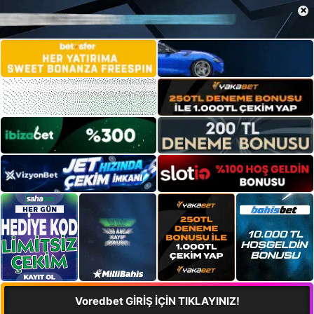
×
Voredbet GİRİŞ İÇİN TIKLAYINIZ!