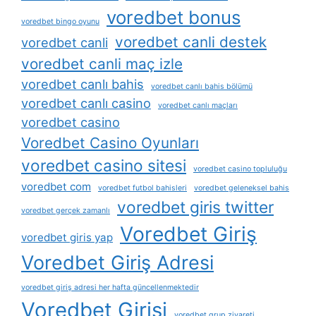
voredbet bonus
voredbet bingo oyunu
voredbet canli destek
voredbet canli
voredbet canli maç izle
voredbet canlı bahis
voredbet canlı bahis bölümü
voredbet canlı casino
voredbet canlı maçları
voredbet casino
Voredbet Casino Oyunları
voredbet casino sitesi
voredbet casino topluluğu
voredbet com
voredbet futbol bahisleri
voredbet geleneksel bahis
voredbet giris twitter
voredbet gerçek zamanlı
Voredbet Giriş
voredbet giris yap
Voredbet Giriş Adresi
voredbet giriş adresi her hafta güncellenmektedir
Voredbet Girişi
voredbet grup ziyareti