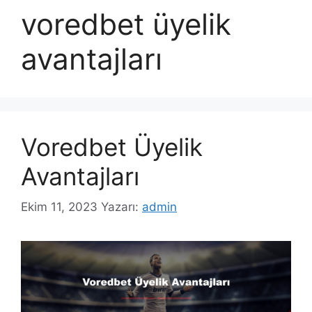
voredbet üyelik
avantajları
Voredbet Üyelik
Avantajları
Ekim 11, 2023
Yazarı:
admin