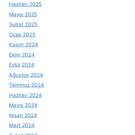
Haziran 2025
Mayıs 2025
Şubat 2025
Ocak 2025
Kasım 2024
Ekim 2024
Eylül 2024
Ağustos 2024
Temmuz 2024
Haziran 2024
Mayıs 2024
Nisan 2024
Mart 2024