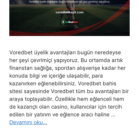
Voredbet üyelik avantajları bugün neredeyse
her şeyi çevrimiçi yapıyoruz. Bu ortamda artık
finanstan sağlığa, spordan alışverişe kadar her
konuda bilgi ve içeriğe ulaşabilir, para
kazanırken eğlenebilirsiniz. Voredbet bahis
sitesi sayesinde Voredbet tüm bu avantajları bir
araya toplayabilir. Özellikle hem eğlenceli hem
de kazançlı olan casino, kullanıcılar için tercih
edilen bir yatırım ve eğlence aracı haline …
Devamını oku…