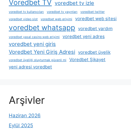
Voredbet TV
voredbet tv izle
voredbet tv kullanıcıları
voredbet tv yayınları
voredbet twitter
voredbet web sitesi
voredbet video slot
voredbet web erişimi
voredbet whatsapp
voredbet yardım
voredbet yeni adres
voredbet yasal casino web erişimi
voredbet yeni giris
Voredbet Yeni Giriş Adresi
voredbet üyelik
Voredbet Şikayet
voredbet üyeliği oluşturmak güvenli mi
yeni adresi voredbet
Arşivler
Haziran 2026
Eylül 2025