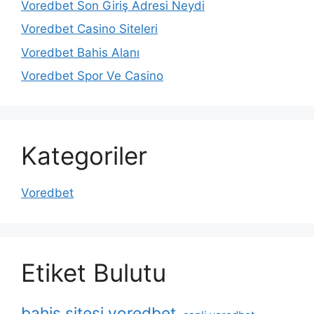
Voredbet Son Giriş Adresi Neydi
Voredbet Casino Siteleri
Voredbet Bahis Alanı
Voredbet Spor Ve Casino
Kategoriler
Voredbet
Etiket Bulutu
bahis sitesi voredbet