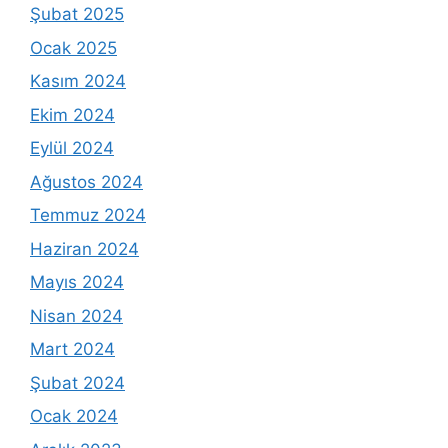
Şubat 2025
Ocak 2025
Kasım 2024
Ekim 2024
Eylül 2024
Ağustos 2024
Temmuz 2024
Haziran 2024
Mayıs 2024
Nisan 2024
Mart 2024
Şubat 2024
Ocak 2024