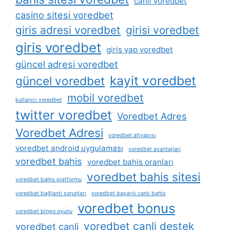
canli voredbet
casino sitesi voredbet
giris adresi voredbet
girisi voredbet
giris voredbet
giris yap voredbet
güncel adresi voredbet
kayit voredbet
güncel voredbet
mobil voredbet
kullanıcı voredbet
twitter voredbet
Voredbet Adres
Voredbet Adresi
voredbet altyapısı
voredbet android uygulaması
voredbet avantajları
voredbet bahis
voredbet bahis oranları
voredbet bahis sitesi
voredbet bahis platformu
voredbet bağlantı sorunları
voredbet başarılı canlı bahis
voredbet bonus
voredbet bingo oyunu
voredbet canli destek
voredbet canli