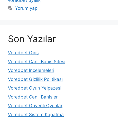
voredbet üyelik
Yorum yap
Son Yazılar
Voredbet Giriş
Voredbet Canlı Bahis Sitesi
Voredbet İncelemeleri
Voredbet Gizlilik Politikası
Voredbet Oyun Yelpazesi
Voredbet Canlı Bahisler
Voredbet Güvenli Oyunlar
Voredbet Sistem Kapatma