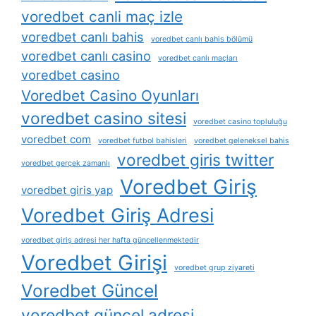
voredbet canli maç izle
voredbet canlı bahis
voredbet canlı bahis bölümü
voredbet canlı casino
voredbet canlı maçları
voredbet casino
Voredbet Casino Oyunları
voredbet casino sitesi
voredbet casino topluluğu
voredbet com
voredbet futbol bahisleri
voredbet geleneksel bahis
voredbet giris twitter
voredbet gerçek zamanlı
Voredbet Giriş
voredbet giris yap
Voredbet Giriş Adresi
voredbet giriş adresi her hafta güncellenmektedir
Voredbet Girişi
voredbet grup ziyareti
Voredbet Güncel
voredbet güncel adresi