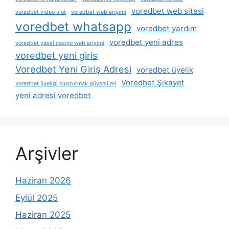
voredbet web sitesi
voredbet video slot
voredbet web erişimi
voredbet whatsapp
voredbet yardım
voredbet yeni adres
voredbet yasal casino web erişimi
voredbet yeni giris
Voredbet Yeni Giriş Adresi
voredbet üyelik
Voredbet Şikayet
voredbet üyeliği oluşturmak güvenli mi
yeni adresi voredbet
Arşivler
Haziran 2026
Eylül 2025
Haziran 2025