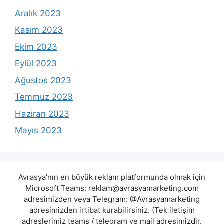
Aralık 2023
Kasım 2023
Ekim 2023
Eylül 2023
Ağustos 2023
Temmuz 2023
Haziran 2023
Mayıs 2023
Avrasya'nın en büyük reklam platformunda olmak için
Microsoft Teams:
reklam@avrasyamarketing.com
adresimizden veya Telegram: @Avrasyamarketing
adresimizden irtibat kurabilirsiniz. (Tek iletişim
adreslerimiz teams / telegram ve mail adresimizdir.