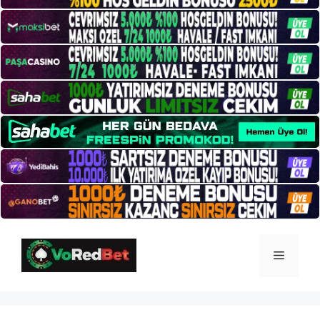
İçeriğe
atla
Menü