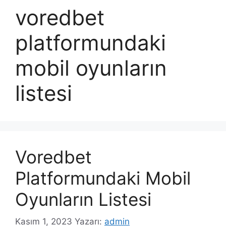
voredbet
platformundaki
mobil oyunların
listesi
Voredbet
Platformundaki Mobil
Oyunların Listesi
Kasım 1, 2023
Yazarı:
admin