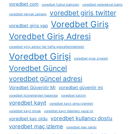
voredbet com
voredbet futbol bahisleri
voredbet geleneksel bahis
voredbet giris twitter
voredbet gerçek zamanlı
Voredbet Giriş
voredbet giris yap
Voredbet Giriş Adresi
voredbet giriş adresi her hafta güncellenmektedir
Voredbet Girişi
voredbet grup ziyareti
Voredbet Güncel
voredbet güncel adresi
Voredbet Güvenilir Mi
voredbet güvenlir mi
voredbet hizmetlerden haberdar
voredbet katılım
voredbet kayıt
voredbet kayıt olma i̇şlemleri
voredbet kayıt olmak
voredbet kayıt ödemesi yasal mı
voredbet kullanıcı dostu
voredbet kaç oldu
voredbet maç izleme
voredbet maç takibi