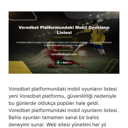
Voredbet platformundaki mobil oyunların listesi
yeni Voredbet platformu, güvenilirliği nedeniyle
bu günlerde oldukça popüler hale geldi.
Voredbet platformundaki mobil oyunların listesi.
Bahis oyunları tamamen sanal bir bahis
deneyimi sunar. Web sitesi yönetimi her yıl