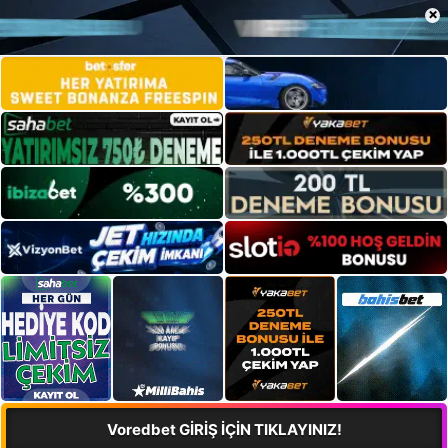
×
Voredbet GİRİŞ İÇİN TIKLAYINIZ!