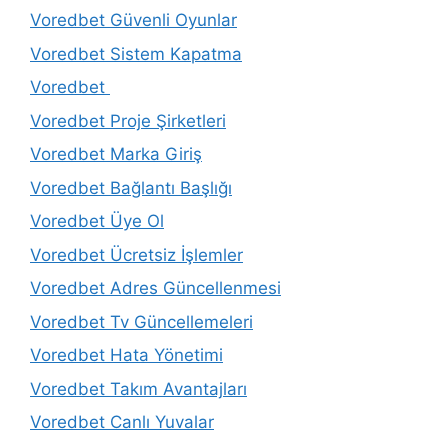
Voredbet Güvenli Oyunlar
Voredbet Sistem Kapatma
Voredbet
Voredbet Proje Şirketleri
Voredbet Marka Giriş
Voredbet Bağlantı Başlığı
Voredbet Üye Ol
Voredbet Ücretsiz İşlemler
Voredbet Adres Güncellenmesi
Voredbet Tv Güncellemeleri
Voredbet Hata Yönetimi
Voredbet Takım Avantajları
Voredbet Canlı Yuvalar