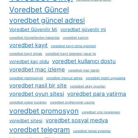
Voredbet Güncel
voredbet güncel adresi
Voredbet Güvenilir Mi
voredbet güvenlir mi
voredbet hizmetlerden haberdar
voredbet katılım
voredbet kayıt
voredbet kayıt olma i̇şlemleri
voredbet kayıt olmak
voredbet kayıt ödemesi yasal mı
voredbet kullanıcı dostu
voredbet kaç oldu
voredbet maç izleme
voredbet maç takibi
voredbet memnuniyet
voredbet mevcut adres
voredbet mobil uygulama
voredbet nasil bir site
voredbet okey oyunları
voredbet oyun sitesi
voredbet para yatirma
voredbet poker kuralları
voredbet profesyonel casino
voredbet promosyon
voredbet site i̇ncelemesi
voredbet sosyal medya
voredbet sitesi
voredbet telegram
voredbet temel eylemler