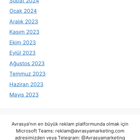
Şubat 2024
Ocak 2024
Aralık 2023
Kasım 2023
Ekim 2023
Eylül 2023
Ağustos 2023
Temmuz 2023
Haziran 2023
Mayıs 2023
Avrasya'nın en büyük reklam platformunda olmak için
Microsoft Teams:
reklam@avrasyamarketing.com
adresimizden veya Telegram: @Avrasyamarketing