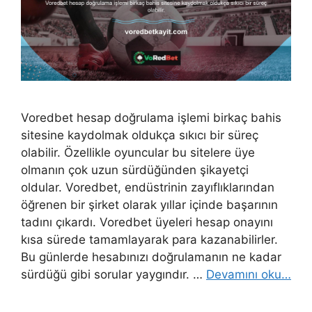
Voredbet hesap doğrulama işlemi birkaç bahis
sitesine kaydolmak oldukça sıkıcı bir süreç
olabilir. Özellikle oyuncular bu sitelere üye
olmanın çok uzun sürdüğünden şikayetçi
oldular. Voredbet, endüstrinin zayıflıklarından
öğrenen bir şirket olarak yıllar içinde başarının
tadını çıkardı. Voredbet üyeleri hesap onayını
kısa sürede tamamlayarak para kazanabilirler.
Bu günlerde hesabınızı doğrulamanın ne kadar
sürdüğü gibi sorular yaygındır. …
Devamını oku…