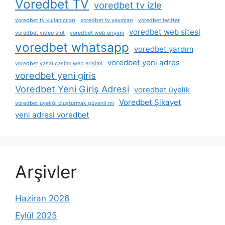
Voredbet TV
voredbet tv izle
voredbet tv kullanıcıları
voredbet tv yayınları
voredbet twitter
voredbet web sitesi
voredbet video slot
voredbet web erişimi
voredbet whatsapp
voredbet yardım
voredbet yeni adres
voredbet yasal casino web erişimi
voredbet yeni giris
Voredbet Yeni Giriş Adresi
voredbet üyelik
Voredbet Şikayet
voredbet üyeliği oluşturmak güvenli mi
yeni adresi voredbet
Arşivler
Haziran 2026
Eylül 2025