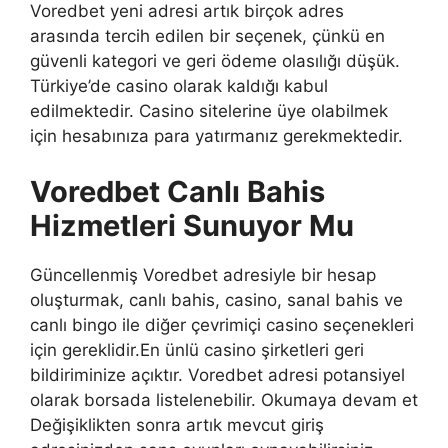
Voredbet yeni adresi artık birçok adres
arasında tercih edilen bir seçenek, çünkü en
güvenli kategori ve geri ödeme olasılığı düşük.
Türkiye’de casino olarak kaldığı kabul
edilmektedir. Casino sitelerine üye olabilmek
için hesabınıza para yatırmanız gerekmektedir.
Voredbet Canlı Bahis
Hizmetleri Sunuyor Mu
Güncellenmiş Voredbet adresiyle bir hesap
oluşturmak, canlı bahis, casino, sanal bahis ve
canlı bingo ile diğer çevrimiçi casino seçenekleri
için gereklidir.En ünlü casino şirketleri geri
bildiriminize açıktır. Voredbet adresi potansiyel
olarak borsada listelenebilir. Okumaya devam et
Değişiklikten sonra artık mevcut giriş