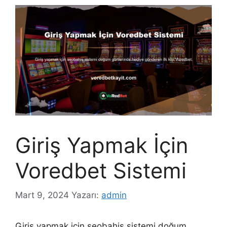
Giriş Yapmak İçin
Voredbet Sistemi
Mart 9, 2024
Yazarı:
admin
Giriş yapmak için seobahis sistemi doğum