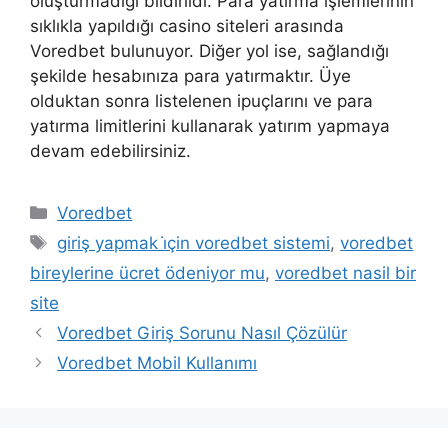
oluşturmadığı bildirildi. Para yatırma işlemlerinin
sıklıkla yapıldığı casino siteleri arasında
Voredbet bulunuyor. Diğer yol ise, sağlandığı
şekilde hesabınıza para yatırmaktır. Üye
olduktan sonra listelenen ipuçlarını ve para
yatırma limitlerini kullanarak yatırım yapmaya
devam edebilirsiniz.
Kategoriler
Voredbet
Etiketler
giriş yapmak i̇çin voredbet sistemi
,
voredbet
bireylerine ücret ödeniyor mu
,
voredbet nasil bir
site
Voredbet Giriş Sorunu Nasıl Çözülür
Voredbet Mobil Kullanımı