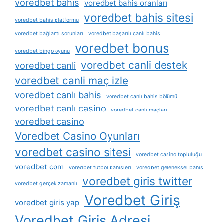
voredbet bahis
voredbet bahis oranları
voredbet bahis sitesi
voredbet bahis platformu
voredbet bağlantı sorunları
voredbet başarılı canlı bahis
voredbet bonus
voredbet bingo oyunu
voredbet canli destek
voredbet canli
voredbet canli maç izle
voredbet canlı bahis
voredbet canlı bahis bölümü
voredbet canlı casino
voredbet canlı maçları
voredbet casino
Voredbet Casino Oyunları
voredbet casino sitesi
voredbet casino topluluğu
voredbet com
voredbet futbol bahisleri
voredbet geleneksel bahis
voredbet giris twitter
voredbet gerçek zamanlı
Voredbet Giriş
voredbet giris yap
Voredbet Giriş Adresi