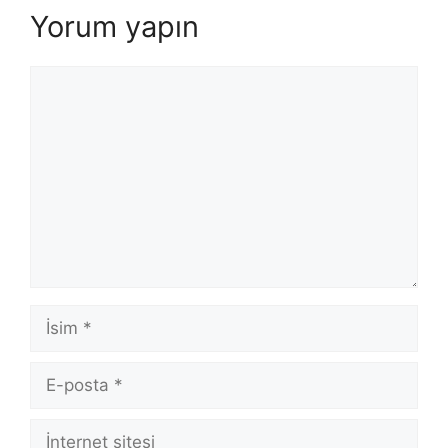
Yorum yapın
Yorum
İsim
E-
posta
İnternet