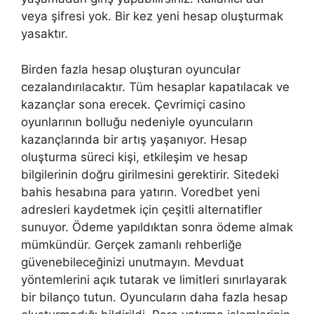
veya şifresi yok. Bir kez yeni hesap oluşturmak
yasaktır.
Birden fazla hesap oluşturan oyuncular
cezalandırılacaktır. Tüm hesaplar kapatılacak ve
kazançlar sona erecek. Çevrimiçi casino
oyunlarının bolluğu nedeniyle oyuncuların
kazançlarında bir artış yaşanıyor. Hesap
oluşturma süreci kişi, etkileşim ve hesap
bilgilerinin doğru girilmesini gerektirir. Sitedeki
bahis hesabına para yatırın. Voredbet yeni
adresleri kaydetmek için çeşitli alternatifler
sunuyor. Ödeme yapıldıktan sonra ödeme almak
mümkündür. Gerçek zamanlı rehberliğe
güvenebileceğinizi unutmayın. Mevduat
yöntemlerini açık tutarak ve limitleri sınırlayarak
bir bilanço tutun. Oyuncuların daha fazla hesap