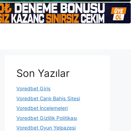
Son Yazılar
Voredbet Giriş
Voredbet Canlı Bahis Sitesi
Voredbet İncelemeleri
Voredbet Gizlilik Politikası
Voredbet Oyun Yelpazesi