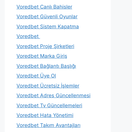
Voredbet Canlı Bahisler
Voredbet Güvenli Oyunlar
Voredbet Sistem Kapatma
Voredbet
Voredbet Proje Şirketleri
Voredbet Marka Giriş
Voredbet Bağlantı Başlığı
Voredbet Üye Ol
Voredbet Ücretsiz İşlemler
Voredbet Adres Güncellenmesi
Voredbet Tv Güncellemeleri
Voredbet Hata Yönetimi
Voredbet Takım Avantajları