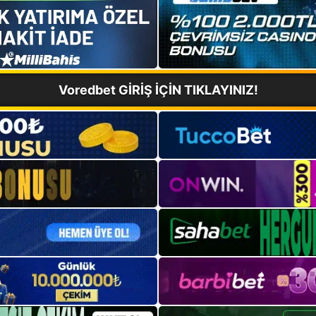
Voredbet GİRİŞ İÇİN TIKLAYINIZ!