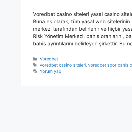
Voredbet casino siteleri yasal casino sitele
Buna ek olarak, tüm yasal web sitelerinin 
merkezi tarafından belirlenir ve hiçbir y
Risk Yönetim Merkezi, bahis oranlarını, ba
bahis ayrıntılarını belirleyen şirkettir. Bu
Kategoriler
Voredbet
Etiketler
voredbet casino siteleri
,
voredbet spor bahis o
Yorum yap