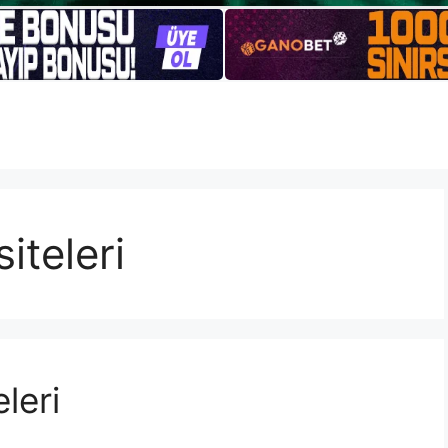
iteleri
leri