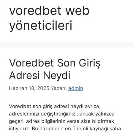
voredbet web
yöneticileri
Voredbet Son Giriş
Adresi Neydi
Haziran 18, 2025
Yazarı:
admin
Voredbet son giriş adresi neydi ayrıca,
adreslerimizi değiştirdiğimizi, ancak yalnızca
geçerli adres bilgileriniz varsa size bildirmek
istiyoruz. Bu haberlerin en önemli kaynağı saha