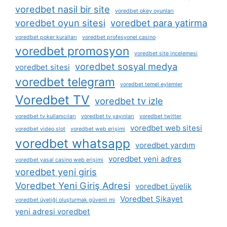
voredbet nasil bir site
voredbet okey oyunları
voredbet oyun sitesi
voredbet para yatirma
voredbet poker kuralları
voredbet profesyonel casino
voredbet promosyon
voredbet site i̇ncelemesi
voredbet sosyal medya
voredbet sitesi
voredbet telegram
voredbet temel eylemler
Voredbet TV
voredbet tv izle
voredbet tv kullanıcıları
voredbet tv yayınları
voredbet twitter
voredbet web sitesi
voredbet video slot
voredbet web erişimi
voredbet whatsapp
voredbet yardım
voredbet yeni adres
voredbet yasal casino web erişimi
voredbet yeni giris
Voredbet Yeni Giriş Adresi
voredbet üyelik
Voredbet Şikayet
voredbet üyeliği oluşturmak güvenli mi
yeni adresi voredbet