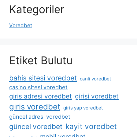
Kategoriler
Voredbet
Etiket Bulutu
bahis sitesi voredbet
canli voredbet
casino sitesi voredbet
giris adresi voredbet
girisi voredbet
giris voredbet
giris yap voredbet
güncel adresi voredbet
kayit voredbet
güncel voredbet
mobil voredbet