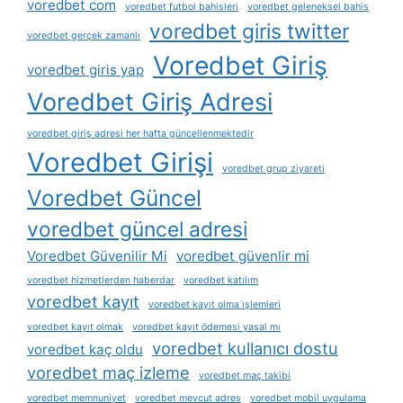
voredbet com
voredbet futbol bahisleri
voredbet geleneksel bahis
voredbet giris twitter
voredbet gerçek zamanlı
Voredbet Giriş
voredbet giris yap
Voredbet Giriş Adresi
voredbet giriş adresi her hafta güncellenmektedir
Voredbet Girişi
voredbet grup ziyareti
Voredbet Güncel
voredbet güncel adresi
Voredbet Güvenilir Mi
voredbet güvenlir mi
voredbet hizmetlerden haberdar
voredbet katılım
voredbet kayıt
voredbet kayıt olma i̇şlemleri
voredbet kayıt olmak
voredbet kayıt ödemesi yasal mı
voredbet kullanıcı dostu
voredbet kaç oldu
voredbet maç izleme
voredbet maç takibi
voredbet memnuniyet
voredbet mevcut adres
voredbet mobil uygulama