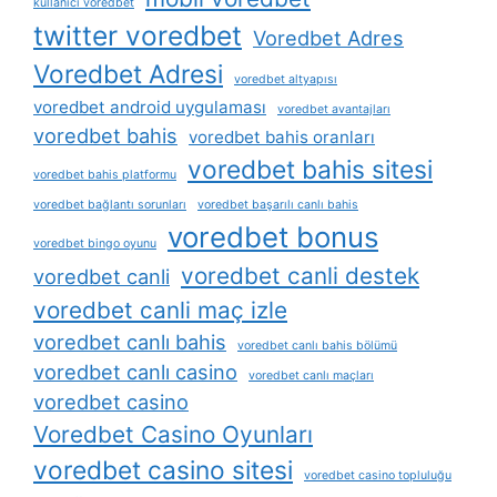
kullanıcı voredbet
twitter voredbet
Voredbet Adres
Voredbet Adresi
voredbet altyapısı
voredbet android uygulaması
voredbet avantajları
voredbet bahis
voredbet bahis oranları
voredbet bahis sitesi
voredbet bahis platformu
voredbet bağlantı sorunları
voredbet başarılı canlı bahis
voredbet bonus
voredbet bingo oyunu
voredbet canli destek
voredbet canli
voredbet canli maç izle
voredbet canlı bahis
voredbet canlı bahis bölümü
voredbet canlı casino
voredbet canlı maçları
voredbet casino
Voredbet Casino Oyunları
voredbet casino sitesi
voredbet casino topluluğu