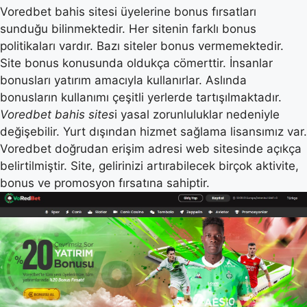
Voredbet bahis sitesi üyelerine bonus fırsatları
sunduğu bilinmektedir. Her sitenin farklı bonus
politikaları vardır. Bazı siteler bonus vermemektedir.
Site bonus konusunda oldukça cömerttir. İnsanlar
bonusları yatırım amacıyla kullanırlar. Aslında
bonusların kullanımı çeşitli yerlerde tartışılmaktadır.
Voredbet bahis sites
i yasal zorunluluklar nedeniyle
değişebilir. Yurt dışından hizmet sağlama lisansımız var.
Voredbet doğrudan erişim adresi web sitesinde açıkça
belirtilmiştir. Site, gelirinizi artırabilecek birçok aktivite,
bonus ve promosyon fırsatına sahiptir.