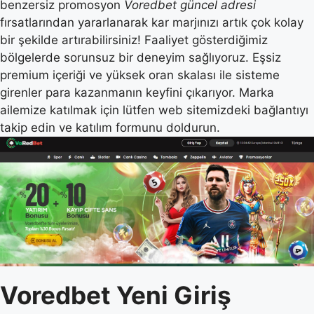
benzersiz promosyon
Voredbet güncel adresi
fırsatlarından yararlanarak kar marjınızı artık çok kolay
bir şekilde artırabilirsiniz! Faaliyet gösterdiğimiz
bölgelerde sorunsuz bir deneyim sağlıyoruz. Eşsiz
premium içeriği ve yüksek oran skalası ile sisteme
girenler para kazanmanın keyfini çıkarıyor. Marka
ailemize katılmak için lütfen web sitemizdeki bağlantıyı
takip edin ve katılım formunu doldurun.
Voredbet Yeni Giriş