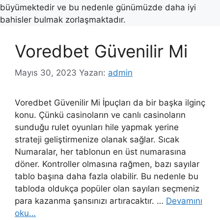
büyümektedir ve bu nedenle günümüzde daha iyi
bahisler bulmak zorlaşmaktadır.
Voredbet Güvenilir Mi
Mayıs 30, 2023
Yazarı:
admin
Voredbet Güvenilir Mi İpuçları da bir başka ilginç
konu. Çünkü casinoların ve canlı casinoların
sunduğu rulet oyunları hile yapmak yerine
strateji geliştirmenize olanak sağlar. Sıcak
Numaralar, her tablonun en üst numarasına
döner. Kontroller olmasına rağmen, bazı sayılar
tablo başına daha fazla olabilir. Bu nedenle bu
tabloda oldukça popüler olan sayıları seçmeniz
para kazanma şansınızı artıracaktır. …
Devamını
oku…