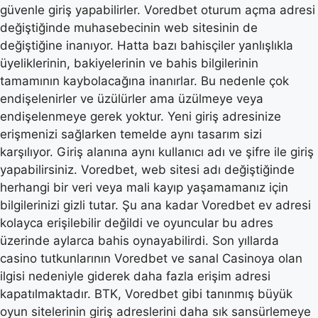
güvenle giriş yapabilirler. Voredbet oturum açma adresi
değiştiğinde muhasebecinin web sitesinin de
değiştiğine inanıyor. Hatta bazı bahisçiler yanlışlıkla
üyeliklerinin, bakiyelerinin ve bahis bilgilerinin
tamamının kaybolacağına inanırlar. Bu nedenle çok
endişelenirler ve üzülürler ama üzülmeye veya
endişelenmeye gerek yoktur. Yeni giriş adresinize
erişmenizi sağlarken temelde aynı tasarım sizi
karşılıyor. Giriş alanına aynı kullanıcı adı ve şifre ile giriş
yapabilirsiniz. Voredbet, web sitesi adı değiştiğinde
herhangi bir veri veya mali kayıp yaşamamanız için
bilgilerinizi gizli tutar. Şu ana kadar Voredbet ev adresi
kolayca erişilebilir değildi ve oyuncular bu adres
üzerinde aylarca bahis oynayabilirdi. Son yıllarda
casino tutkunlarının Voredbet ve sanal Casinoya olan
ilgisi nedeniyle giderek daha fazla erişim adresi
kapatılmaktadır. BTK, Voredbet gibi tanınmış büyük
oyun sitelerinin giriş adreslerini daha sık sansürlemeye