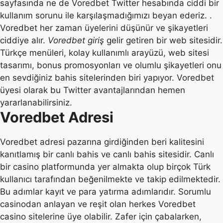
sayfasında ne de Voredbet Twitter hesabında ciddi bir
kullanım sorunu ile karşılaşmadığımızı beyan ederiz. .
Voredbet her zaman üyelerini düşünür ve şikayetleri
ciddiye alır.
Voredbet giriş
gelir getiren bir web sitesidir.
Türkçe menüleri, kolay kullanımlı arayüzü, web sitesi
tasarımı, bonus promosyonları ve olumlu şikayetleri onu
en sevdiğiniz bahis sitelerinden biri yapıyor. Voredbet
üyesi olarak bu Twitter avantajlarından hemen
yararlanabilirsiniz.
Voredbet Adresi
Voredbet adresi pazarına girdiğinden beri kalitesini
kanıtlamış bir canlı bahis ve canlı bahis sitesidir. Canlı
bir casino platformunda yer almakta olup birçok Türk
kullanıcı tarafından beğenilmekte ve takip edilmektedir.
Bu adımlar kayıt ve para yatırma adımlarıdır. Sorumlu
casinodan anlayan ve reşit olan herkes Voredbet
casino sitelerine üye olabilir. Zafer için çabalarken,