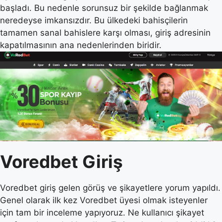
başladı. Bu nedenle sorunsuz bir şekilde bağlanmak
neredeyse imkansızdır. Bu ülkedeki bahisçilerin
tamamen sanal bahislere karşı olması, giriş adresinin
kapatılmasının ana nedenlerinden biridir.
Voredbet Giriş
Voredbet giriş gelen görüş ve şikayetlere yorum yapıldı.
Genel olarak ilk kez Voredbet üyesi olmak isteyenler
için tam bir inceleme yapıyoruz. Ne kullanıcı şikayet