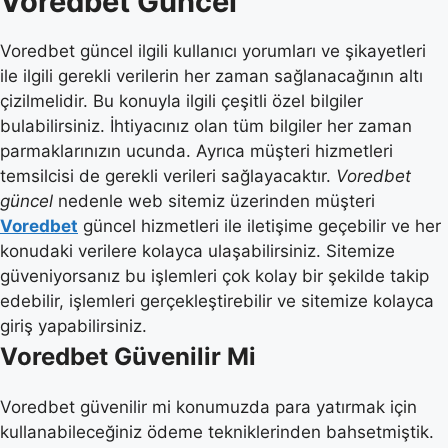
Voredbet Güncel
Voredbet güncel ilgili kullanıcı yorumları ve şikayetleri
ile ilgili gerekli verilerin her zaman sağlanacağının altı
çizilmelidir. Bu konuyla ilgili çeşitli özel bilgiler
bulabilirsiniz. İhtiyacınız olan tüm bilgiler her zaman
parmaklarınızın ucunda. Ayrıca müşteri hizmetleri
temsilcisi de gerekli verileri sağlayacaktır.
Voredbet
güncel
nedenle web sitemiz üzerinden müşteri
Voredbet
güncel hizmetleri ile iletişime geçebilir ve her
konudaki verilere kolayca ulaşabilirsiniz. Sitemize
güveniyorsanız bu işlemleri çok kolay bir şekilde takip
edebilir, işlemleri gerçekleştirebilir ve sitemize kolayca
giriş yapabilirsiniz.
Voredbet Güvenilir Mi
Voredbet güvenilir mi konumuzda para yatırmak için
kullanabileceğiniz ödeme tekniklerinden bahsetmiştik.